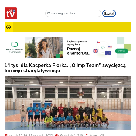
14 tys. dla Kacperka Florka. „Olimp Team” zwycięzcą
turnieju charytatywnego
wtorek 19:26, 31 stycznia 2023
Wyświetleń: 740
Autor: tv28