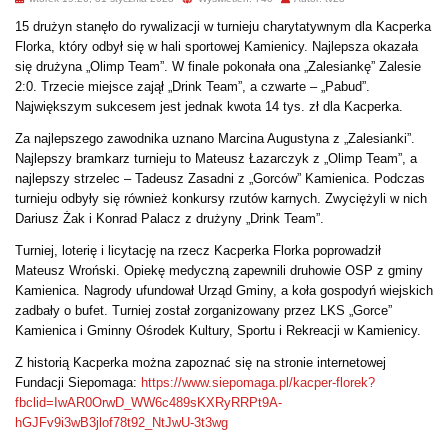
15 drużyn stanęło do rywalizacji w turnieju charytatywnym dla Kacperka
Florka, który odbył się w hali sportowej Kamienicy. Najlepsza okazała
się drużyna „Olimp Team”. W finale pokonała ona „Zalesiankę” Zalesie
2:0. Trzecie miejsce zajął „Drink Team”, a czwarte – „Pabud”.
Największym sukcesem jest jednak kwota 14 tys. zł dla Kacperka.
Za najlepszego zawodnika uznano Marcina Augustyna z „Zalesianki”.
Najlepszy bramkarz turnieju to Mateusz Łazarczyk z „Olimp Team”, a
najlepszy strzelec – Tadeusz Zasadni z „Gorców” Kamienica. Podczas
turnieju odbyły się również konkursy rzutów karnych. Zwyciężyli w nich
Dariusz Żak i Konrad Palacz z drużyny „Drink Team”.
Turniej, loterię i licytację na rzecz Kacperka Florka poprowadził
Mateusz Wroński. Opiekę medyczną zapewnili druhowie OSP z gminy
Kamienica. Nagrody ufundował Urząd Gminy, a koła gospodyń wiejskich
zadbały o bufet. Turniej został zorganizowany przez LKS „Gorce”
Kamienica i Gminny Ośrodek Kultury, Sportu i Rekreacji w Kamienicy.
Z historią Kacperka można zapoznać się na stronie internetowej
Fundacji Siepomaga:
https://www.siepomaga.pl/kacper-florek?
fbclid=IwAR0OrwD_WW6c489sKXRyRRPt9A-
hGJFv9i3wB3jlof78t92_NtJwU-3t3wg