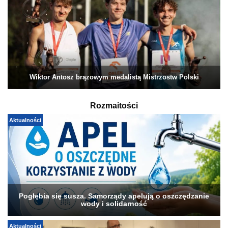
Wiktor Antosz brązowym medalistą Mistrzostw Polski
Rozmaitości
Aktualności
Pogłębia się susza. Samorządy apelują o oszczędzanie
wody i solidarność
Aktualności