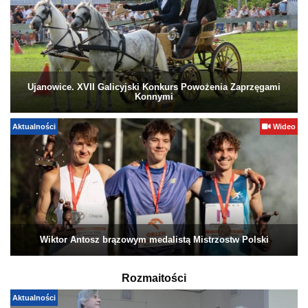
Ujanowice. XVII Galicyjski Konkurs Powożenia Zaprzęgami
Konnymi
Aktualności
Wideo
Wiktor Antosz brązowym medalistą Mistrzostw Polski
Rozmaitości
Aktualności