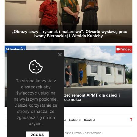
„Obrazy ciszy – rysunek i malarstwo”. Otwarto wystawę prac
Iwony Biernackiej i Witolda Kubichy
Aktualności
Wideo
Ta strona korzysta z
ciasteczek aby
świadczyć usługi na
Pomagamy. Warto wesprzeć remont APMT dla dzieci i
najwyższym poziomie.
społeczności
Dalsze korzystanie ze
strony oznacza, że
zgadzasz się na ich
TV28.pl
Regulamin
Redakcja
Reklama
Patronat
Kontakt
użycie.
2026 ©
TV28
/ Wszelkie Prawa Zastrzeżone
ZGODA