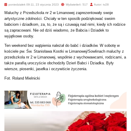
poniedziałek 09:11, 23 stycznia 2023
Wyświetleń: 517
Autor: tv28
Maluchy z Przedszkola nr 2 w Limanowej zaprezentowały swoje
artystyczne zdolności. Chciały w ten sposób podziękować swoim
babciom i dziadkom, za, to, że są i czuwają nad nimi, kiedy ich rodzice
są zapracowani. Nie od dziś wiadomo, że Babcia i Dziadek to
wyjątkowe osoby.
Ten weekend bez wątpienia należał do babć i dziadków. W sobotę w
kościele pw. Św. Stanisława Kostki w Limanowej/Sowlinach maluchy z
przedszkola nr 2 w Limanowej, wspólnie z wychowawcami, rodzicami, a
także parafią uroczyście obchodziły Dzień Babci i Dziadka. Były
wiersze, piosenki, jasełka i oczywiście życzenia.
Fot. Roland Mielnicki