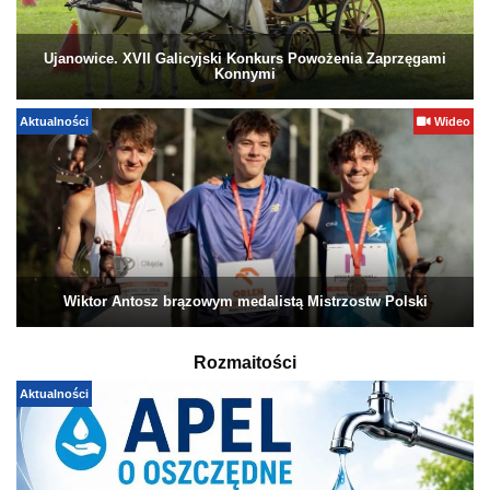
Ujanowice. XVII Galicyjski Konkurs Powożenia Zaprzęgami
Konnymi
Aktualności
Wideo
Wiktor Antosz brązowym medalistą Mistrzostw Polski
Rozmaitości
Aktualności