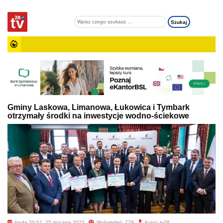
Gminy Laskowa, Limanowa, Łukowica i Tymbark
otrzymały środki na inwestycje wodno-ściekowe
środa 20:01, 25 stycznia 2023
Wyświetleń: 779
Autor: tv28