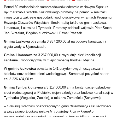
Ponad 30 małopolskich samorządowców odebrało w Nowym Sączu z
rąk marszałka Witolda Kozłowskiego promesy na pomoc w realizacji
inwestycji w zakresie gospodarki wodno-ściekowej w ramach Programu
Rozwoju Obszarów Wiejskich. Środki trafią także do gmin Laskowa,
Limanowa, Łukowica i Tymbark. Promesy odebrali wójtowie Piotr Stach,
Jan Skrzekut, Bogdan Łuczkowski i Paweł Ptaszek.
Gmina Laskowa
otrzymała 3 937 200,00 zł na budowę kanalizacji i
ujęcia wody w Ujanowicach.
Gmina Limanowa
za 3 267 000,00 zł wybuduje sieć kanalizacji
sanitarnej i wodociągowej w miejscowością Kłodne i Męcina.
W
gminie Łukowica
powstanie 141 przydomowych oczyszczalni
ścieków oraz odcinek sieci wodociągowej. Samorząd pozyskał na ten
cel 3 226 404,00 zł.
Gmina Tymbark
otrzymała 3 117 000,00 zł na kontynuację rozbudowy
sieci wodociągowej w Piekiełku (rejon szkoły) oraz budowę kanalizacji w
Tymbarku (Węglarka, Zaolzie), a także w Zamieściu (Sołtystwo).
– Gratuluję władzom poszczególnych gmin determinacji i skuteczności
w pozyskaniu środków unijnych. To istotny krok w kierunku
unowocześnienia gospodarki, to starania o lepszy klimat, by woda i