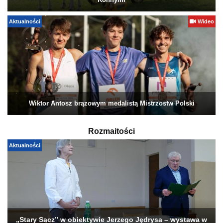
Konnymi
Aktualności
Wideo
Wiktor Antosz brązowym medalistą Mistrzostw Polski
Rozmaitości
Aktualności
„Stary Sącz” w obiektywie Jerzego Jędrysa – wystawa w