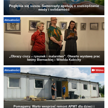
Pogłębia się susza. Samorządy apelują o oszczędzanie
wody i solidarność
Aktualności
„Obrazy ciszy – rysunek i malarstwo”. Otwarto wystawę prac
Iwony Biernackiej i Witolda Kubichy
Aktualności
Wideo
Pomagamy. Warto wesprzeć remont APMT dla dzieci i