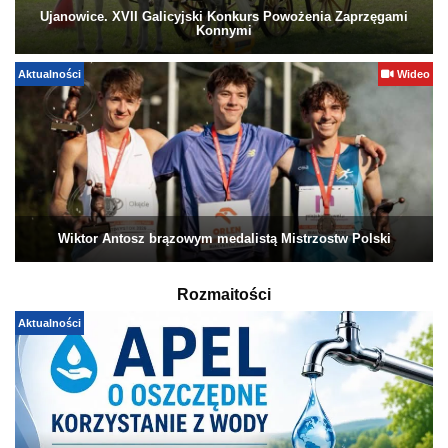
Ujanowice. XVII Galicyjski Konkurs Powożenia Zaprzęgami
Konnymi
Aktualności
Wideo
Wiktor Antosz brązowym medalistą Mistrzostw Polski
Rozmaitości
Aktualności