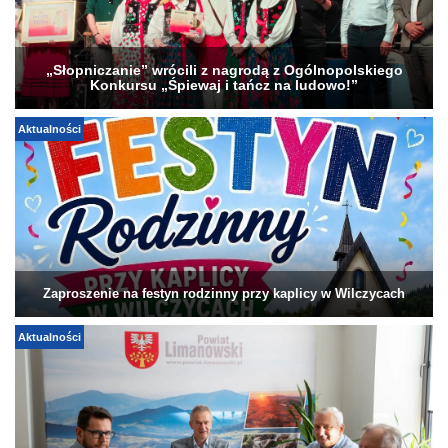
„Słopniczanie” wrócili z nagrodą z Ogólnopolskiego
Konkursu „Śpiewaj i tańcz na ludowo!”
Aktualności
Zaproszenie na festyn rodzinny przy kaplicy w Wilczycach
Aktualności