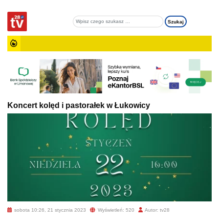
Koncert kolęd i pastorałek w Łukowicy
sobota 10:26, 21 stycznia 2023
Wyświetleń: 520
Autor: tv28