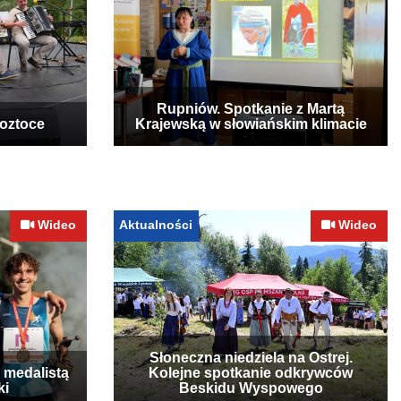
Rupniów. Spotkanie z Martą
Roztoce
Krajewską w słowiańskim klimacie
Wideo
Aktualności
Wideo
Słoneczna niedziela na Ostrej.
 medalistą
Kolejne spotkanie odkrywców
ki
Beskidu Wyspowego