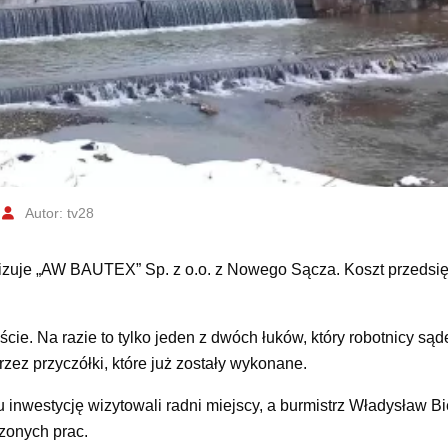
Autor: tv28
izuje „AW BAUTEX” Sp. z o.o. z Nowego Sącza. Koszt przedsię
. Na razie to tylko jeden z dwóch łuków, który robotnicy sąde
zez przyczółki, które już zostały wykonane.
inwestycję wizytowali radni miejscy, a burmistrz Władysław B
dzonych prac.