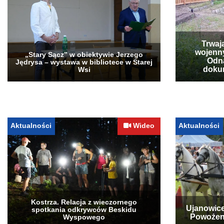
Trwaj
wojenn
„Stary Sącz” w obiektywie Jerzego
Odna
Jędrysa – wystawa w bibliotece w Starej
doku
Wsi
Aktualności
Wideo
Aktualności
Kostrza. Relacja z wieczornego
Ujanowice
spotkania odkrywców Beskidu
Powożen
Wyspowego