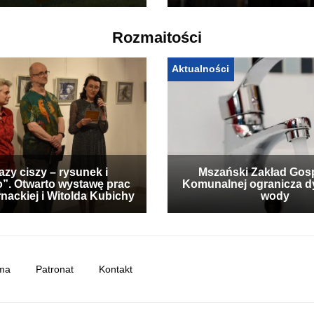
Rozmaitości
Aktualności
zy ciszy – rysunek i
Mszański Zakład Gos
”. Otwarto wystawę prac
Komunalnej ogranicza d
nackiej i Witolda Kubichy
wody
ma
Patronat
Kontakt