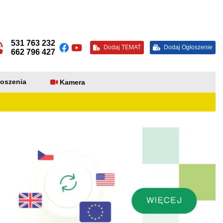
531 763 232
Dodaj TEMAT
Dodaj Ogłoszenie
662 796 427
oszenia
Kamera