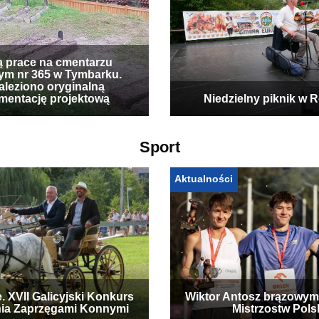
ą prace na cmentarzu
ym nr 365 w Tymbarku.
leziono oryginalną
mentację projektową
Niedzielny piknik w 
Sport
Aktualności
. XVII Galicyjski Konkurs
Wiktor Antosz brązowym
ia Zaprzęgami Konnymi
Mistrzostw Pols