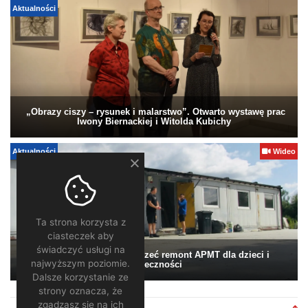
Aktualności
„Obrazy ciszy – rysunek i malarstwo”. Otwarto wystawę prac
Iwony Biernackiej i Witolda Kubichy
Aktualności
Wideo
Ta strona korzysta z
ciasteczek aby
świadczyć usługi na
Pomagamy. Warto wesprzeć remont APMT dla dzieci i
najwyższym poziomie.
społeczności
Dalsze korzystanie ze
strony oznacza, że
zgadzasz się na ich