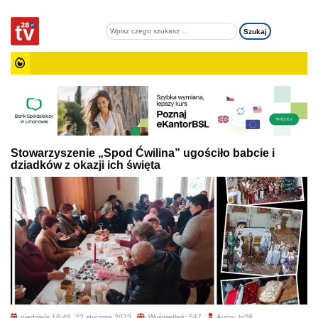
Stowarzyszenie „Spod Ćwilina” ugościło babcie i
dziadków z okazji ich święta
niedziela 18:48, 22 stycznia 2023
Wyświetleń: 547
Autor: tv28