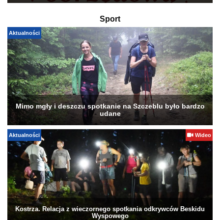
Sport
Aktualności
Mimo mgły i deszczu spotkanie na Szczeblu było bardzo
udane
Aktualności
Wideo
Kostrza. Relacja z wieczornego spotkania odkrywców Beskidu
Wyspowego