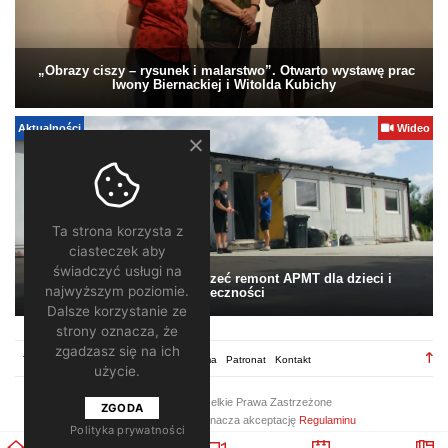
„Obrazy ciszy – rysunek i malarstwo”. Otwarto wystawę prac
Iwony Biernackiej i Witolda Kubichy
Aktualności
Wideo
Ta strona korzysta z
ciasteczek aby
świadczyć usługi na
Pomagamy. Warto wesprzeć remont APMT dla dzieci i
najwyższym poziomie.
społeczności
Dalsze korzystanie ze
strony oznacza, że
zgadzasz się na ich
TV28.pl
Regulamin
Redakcja
Reklama
Patronat
Kontakt
użycie.
2026 ©
TV28
/ Wszelkie Prawa Zastrzeżone
ZGODA
Korzystanie z portalu oznacza akceptację
Regulaminu
Polityka prywatności