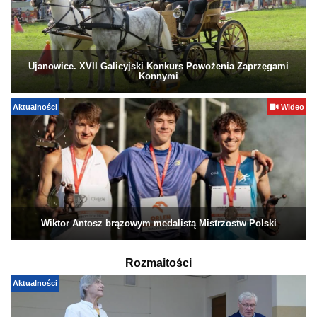
Ujanowice. XVII Galicyjski Konkurs Powożenia Zaprzęgami
Konnymi
Aktualności
Wideo
Wiktor Antosz brązowym medalistą Mistrzostw Polski
Rozmaitości
Aktualności