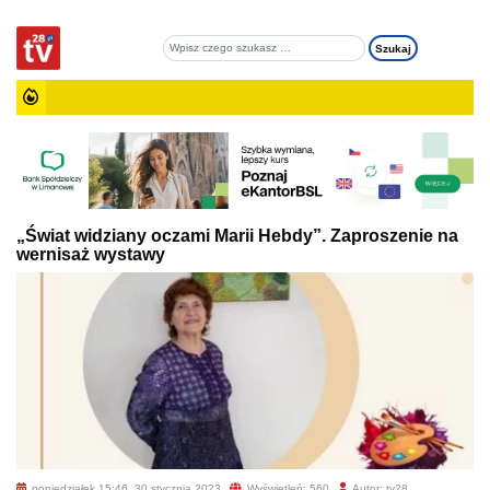
„Świat widziany oczami Marii Hebdy”. Zaproszenie na
wernisaż wystawy
poniedziałek 15:46, 30 stycznia 2023
Wyświetleń: 560
Autor: tv28