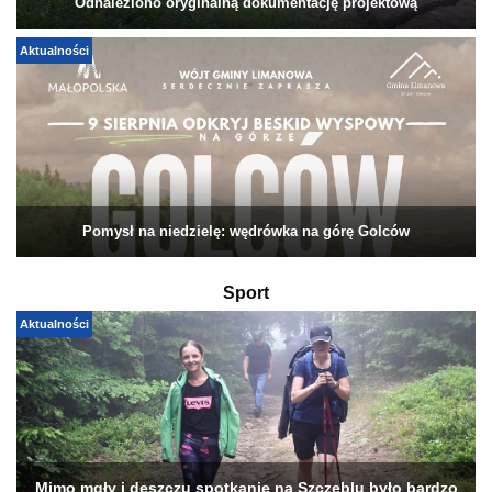
Odnaleziono oryginalną dokumentację projektową
Aktualności
Pomysł na niedzielę: wędrówka na górę Golców
Sport
Aktualności
Mimo mgły i deszczu spotkanie na Szczeblu było bardzo