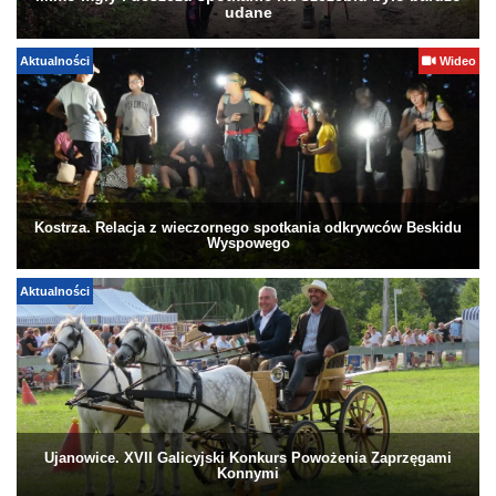
udane
Aktualności
Wideo
Kostrza. Relacja z wieczornego spotkania odkrywców Beskidu
Wyspowego
Aktualności
Ujanowice. XVII Galicyjski Konkurs Powożenia Zaprzęgami
Konnymi