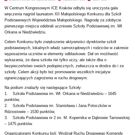
W Centrum Kongresowym ICE Kraków odbyła się uroczysta gala
wręczenia nagród laureatom XII Małopolskiego Konkursu dla Szkół
Podstawowych Województwa Małopolskiego. Nagrodę za zdobycie
pierwszego miejsca odebrali uczniowie Szkoły Podstawowej im. Wł.
Orkana w Niedźwiedziu.
Celem Konkursu było zwiększenie aktywności dyrektorów szkół
podstawowych, lokalnych władz samorządowych i rodziców w zakresie
wyposażenia uczniów w elementy odblaskowe. Dał on możliwość
wykazania, że dana szkoła nie tylko uczy, ale także dba o
bezpieczeństwo swoich podopiecznych, zwłaszcza w drodze do i ze
szkoły. Celem akcji było też promowanie wszelkich inicjatyw
ograniczających zagrożenia w ruchu drogowym.
Na podium znalazły się następujące Szkoły:
1. Szkoła Podstawowa im. Wł. Orkana w Niedźwiedziu – 1645
punktów,
2. Szkoła Podstawowa im. Stanisława i Jana Potoczków w
Rdziostowie – 1530 punktów,
3. Szkoła Podstawowa nr 2 im. M. Kopernika w Dąbrowie Tarnowskiej
– 1475 punktów.
Organizatorami Konkursu byli: Wydział Ruchu Drogowego Komendy