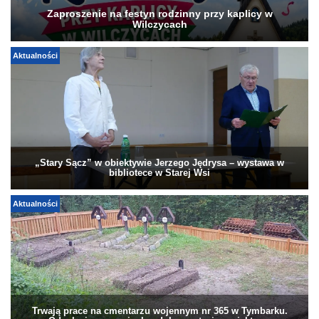
Zaproszenie na festyn rodzinny przy kaplicy w
Wilczycach
Aktualności
„Stary Sącz” w obiektywie Jerzego Jędrysa – wystawa w
bibliotece w Starej Wsi
Aktualności
Trwają prace na cmentarzu wojennym nr 365 w Tymbarku.