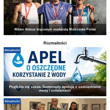
Wiktor Antosz brązowym medalistą Mistrzostw Polski
Rozmaitości
Aktualności
Pogłębia się susza. Samorządy apelują o oszczędzanie
wody i solidarność
Aktualności