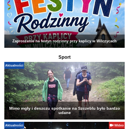
Zaproszenie na festyn rodzinny przy kaplicy w Wilczycach
Sport
Aktualności
Mimo mgły i deszczu spotkanie na Szczeblu było bardzo
udane
Aktualności
Wideo