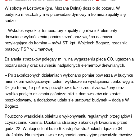
W sobotę w Łostówce (gm. Mszana Dolna) doszło do pożaru. W
budynku mieszkalnym w przewodzie dymowym komina zapaliły się
sadze.
– Wskutek wysokiej temperatury zapaliły się również elementy
drewniane wykończenia pomieszczeń oraz więźba dachowa
przylegająca do komina – mówi ST. kpt. Wojciech Bogacz, rzecznik
prasowy PSP w Limanowej.
Działania strażaków polegały m.in. na wygaszeniu pieca CO, ugaszenia
pożaru sadzy oraz usunięciu nadpalonych elementów drewnianych.
– Po zakończonych działaniach wykonano pomiar powietrza w budynku
miernikiem wielogazowym celem wykluczenia wystąpienia tlenku węgla.
Dzięki temu, że pożar w początkowej fazie został zauważony oraz
szybko podjęto działania gaśnicze nikt z domowników nie został
poszkodowany, a dodatkowo udało sie uratować budynek – dodaje W.
Bogacz.
Pouczono właściciela obiektu o wykonywaniu regularnych przeglądów i
czyszczeniu komina. Działania strażacy zakończyli kwadrans przed
godz. 22. W akcji udział brało 6 zastępów strażackich, łącznie 34
strażaków. Na miejscu swoje czynności operacyjne prowadziła również