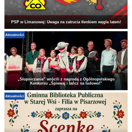
PSP w Limanowej: Uwaga na zatrucia tlenkiem węgla latem!
Aktualności
„Słopniczanie” wrócili z nagrodą z Ogólnopolskiego
Konkursu „Śpiewaj i tańcz na ludowo!”
Aktualności