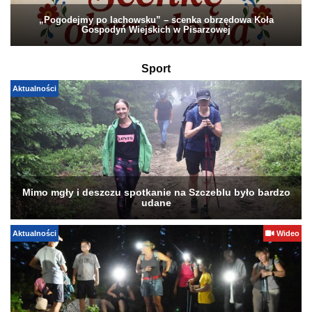
„Pogodejmy po lachowsku” – scenka obrzędowa Koła
Gospodyń Wiejskich w Pisarzowej
Sport
Aktualności
Mimo mgły i deszczu spotkanie na Szczeblu było bardzo
udane
Aktualności
Wideo