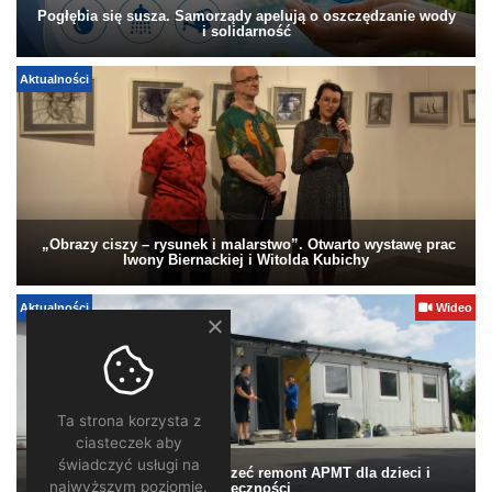
Pogłębia się susza. Samorządy apelują o oszczędzanie wody
i solidarność
Aktualności
„Obrazy ciszy – rysunek i malarstwo”. Otwarto wystawę prac
Iwony Biernackiej i Witolda Kubichy
Aktualności
Wideo
Ta strona korzysta z
ciasteczek aby
świadczyć usługi na
Pomagamy. Warto wesprzeć remont APMT dla dzieci i
najwyższym poziomie.
społeczności