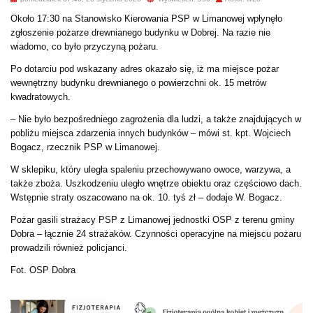
Około 17:30 na Stanowisko Kierowania PSP w Limanowej wpłynęło
zgłoszenie pożarze drewnianego budynku w Dobrej. Na razie nie
wiadomo, co było przyczyną pożaru.
Po dotarciu pod wskazany adres okazało się, iż ma miejsce pożar
wewnętrzny budynku drewnianego o powierzchni ok. 15 metrów
kwadratowych.
– Nie było bezpośredniego zagrożenia dla ludzi, a także znajdujących w
pobliżu miejsca zdarzenia innych budynków – mówi st. kpt. Wojciech
Bogacz, rzecznik PSP w Limanowej.
W sklepiku, który uległa spaleniu przechowywano owoce, warzywa, a
także zboża. Uszkodzeniu uległo wnętrze obiektu oraz częściowo dach.
Wstępnie straty oszacowano na ok. 10. tyś zł – dodaje W. Bogacz.
Pożar gasili strażacy PSP z Limanowej jednostki OSP z terenu gminy
Dobra – łącznie 24 strażaków. Czynności operacyjne na miejscu pożaru
prowadzili również policjanci.
Fot. OSP Dobra