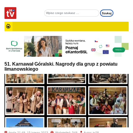
51. Karnawał Góralski. Nagrody dla grup z powiatu
limanowskiego
środa 21:49, 15 lutego 2023
Wyświetleń: 548
Autor: tv28