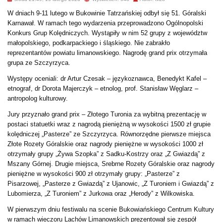
W dniach 9-11 lutego w Bukowinie Tatrzańskiej odbył się 51. Góralski
Karnawał. W ramach tego wydarzenia przeprowadzono Ogólnopolski
Konkurs Grup Kolędniczych. Wystąpiły w nim 52 grupy z województw
małopolskiego, podkarpackiego i śląskiego. Nie zabrakło
reprezentantów powiatu limanowskiego. Nagrodę grand prix otrzymała
grupa ze Szczyrzyca.
Występy oceniali: dr Artur Czesak – językoznawca, Benedykt Kafel –
etnograf, dr Dorota Majerczyk – etnolog, prof. Stanisław Węglarz –
antropolog kulturowy.
Jury przyznało grand prix – Złotego Turonia za wybitną prezentację w
postaci statuetki wraz z nagrodą pieniężną w wysokości 1500 zł grupie
kolędniczej „Pasterze” ze Szczyrzyca. Równorzędne pierwsze miejsca
Złote Rozety Góralskie oraz nagrody pieniężne w wysokości 1000 zł
otrzymały grupy „Żywa Szopka” z Sadku-Kostrzy oraz „Z Gwiazdą” z
Mszany Górnej. Drugie miejsca, Srebrne Rozety Góralskie oraz nagrody
pieniężne w wysokości 900 zł otrzymały grupy: „Pasterze” z
Pisarzowej, „Pasterze z Gwiazdą” z Ujanowic, „Z Turoniem i Gwiazdą” z
Lubomierza, „Z Turoniem” z Jurkowa oraz „Herody” z Wilkowiska.
W pierwszym dniu festiwalu na scenie Bukowiańskiego Centrum Kultury
w ramach wieczoru Lachów Limanowskich prezentował się zespół