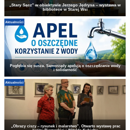
„Stary Sącz” w obiektywie Jerzego Jędrysa – wystawa w
bibliotece w Starej Wsi
Aktualności
Pogłębia się susza. Samorządy apelują o oszczędzanie wody
i solidarność
Aktualności
„Obrazy ciszy – rysunek i malarstwo”. Otwarto wystawę prac