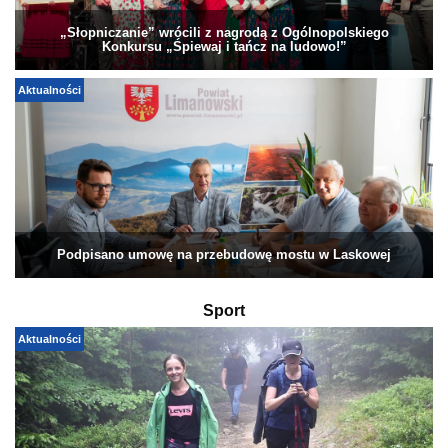
„Słopniczanie” wrócili z nagrodą z Ogólnopolskiego
Konkursu „Śpiewaj i tańcz na ludowo!”
Aktualności
Podpisano umowę na przebudowę mostu w Laskowej
Sport
Aktualności