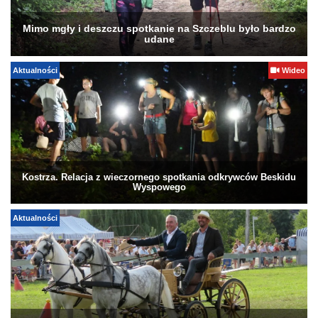
Mimo mgły i deszczu spotkanie na Szczeblu było bardzo
udane
Aktualności
Wideo
Kostrza. Relacja z wieczornego spotkania odkrywców Beskidu
Wyspowego
Aktualności