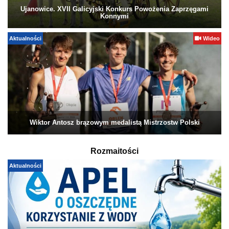
Ujanowice. XVII Galicyjski Konkurs Powożenia Zaprzęgami
Konnymi
Aktualności
Wideo
Wiktor Antosz brązowym medalistą Mistrzostw Polski
Rozmaitości
Aktualności