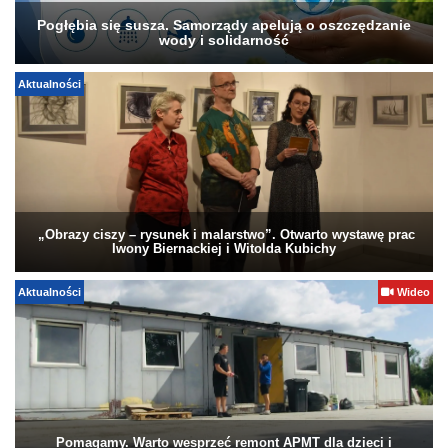
Pogłębia się susza. Samorządy apelują o oszczędzanie
wody i solidarność
Aktualności
„Obrazy ciszy – rysunek i malarstwo”. Otwarto wystawę prac
Iwony Biernackiej i Witolda Kubichy
Aktualności
Wideo
Pomagamy. Warto wesprzeć remont APMT dla dzieci i