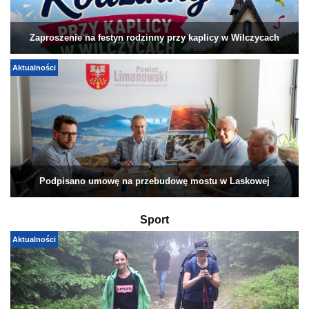
Zaproszenie na festyn rodzinny przy kaplicy w Wilczycach
Aktualności
Podpisano umowę na przebudowę mostu w Laskowej
Sport
Aktualności