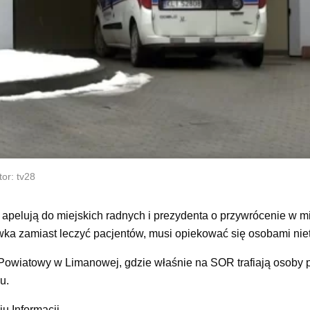
or: tv28
pelują do miejskich radnych i prezydenta o przywrócenie w mi
wka zamiast leczyć pacjentów, musi opiekować się osobami nie
l Powiatowy w Limanowej, gdzie właśnie na SOR trafiają osoby p
u.
 Informacji.