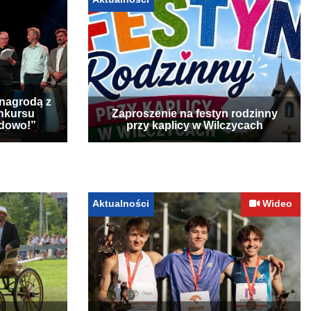
 nagrodą z
nkursu
Zaproszenie na festyn rodzinny
udowo!”
przy kaplicy w Wilczycach
Aktualności
Wideo