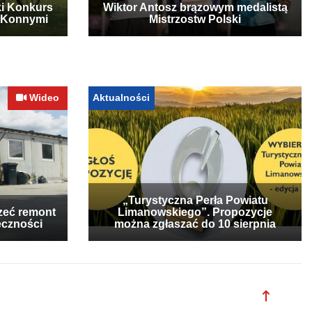
ki Konkurs
Wiktor Antosz brązowym medalistą
 Konnymi
Mistrzostw Polski
Wideo
Aktualności
„Turystyczna Perła Powiatu
zeć remont
Limanowskiego”. Propozycje
eczności
można zgłaszać do 10 sierpnia