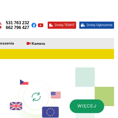
531 763 232
Dodaj TEMAT
Dodaj Ogłoszenie
662 796 427
oszenia
Kamera