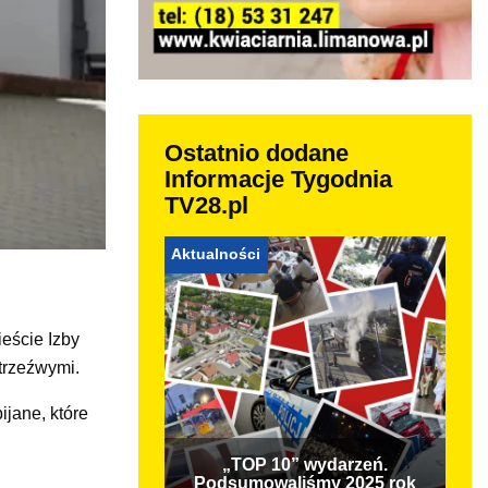
Ostatnio dodane
Informacje Tygodnia
TV28.pl
Aktualności
eście Izby
trzeźwymi.
ijane, które
„TOP 10” wydarzeń.
Podsumowaliśmy 2025 rok