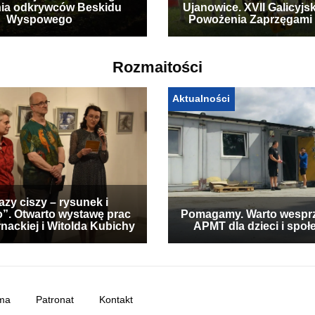
ia odkrywców Beskidu
Ujanowice. XVII Galicyjs
Wyspowego
Powożenia Zaprzęgami
Rozmaitości
Aktualności
zy ciszy – rysunek i
”. Otwarto wystawę prac
Pomagamy. Warto wespr
nackiej i Witolda Kubichy
APMT dla dzieci i społ
ma
Patronat
Kontakt