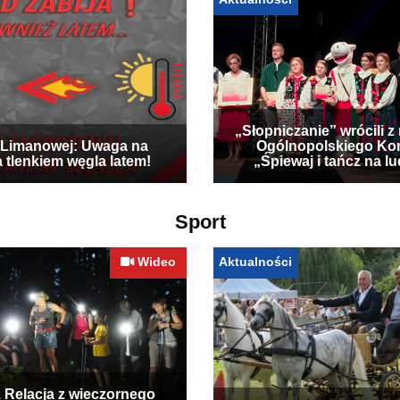
„Słopniczanie” wrócili z
Limanowej: Uwaga na
Ogólnopolskiego Ko
a tlenkiem węgla latem!
„Śpiewaj i tańcz na l
Sport
Wideo
Aktualności
. Relacja z wieczornego