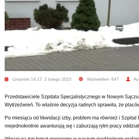
czwartek 14:17, 2 lutego 2023
Wyświetleń: 647
Aut
Przedstawiciele Szpitala Specjalistycznego w Nowym Sączu a
Wytrzeźwień. To właśnie decyzja radnych sprawiła, że placó
Po miesiącu od likwidacji izby, problem ma również i Szpita
niejednokrotnie awanturują się i zaburzają rytm pracy oddział
Więcej na ten temat opowiemy w naszym niedzielnym wydaniu