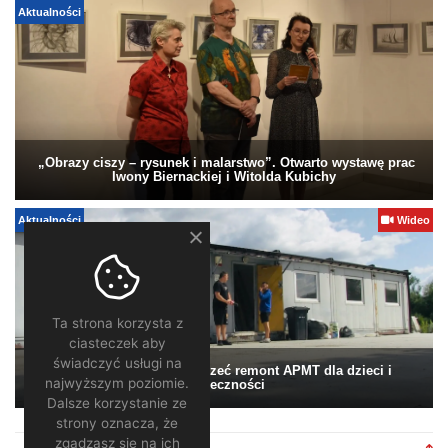
Aktualności
„Obrazy ciszy – rysunek i malarstwo”. Otwarto wystawę prac
Iwony Biernackiej i Witolda Kubichy
Aktualności
Wideo
Ta strona korzysta z
ciasteczek aby
świadczyć usługi na
Pomagamy. Warto wesprzeć remont APMT dla dzieci i
najwyższym poziomie.
społeczności
Dalsze korzystanie ze
strony oznacza, że
zgadzasz się na ich