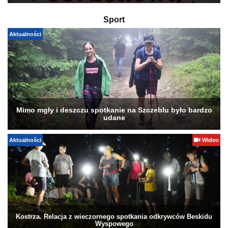
Sport
Aktualności
Mimo mgły i deszczu spotkanie na Szczeblu było bardzo
udane
Aktualności
Wideo
Kostrza. Relacja z wieczornego spotkania odkrywców Beskidu
Wyspowego