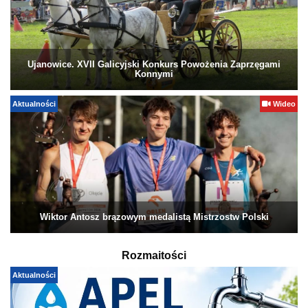
Ujanowice. XVII Galicyjski Konkurs Powożenia Zaprzęgami
Konnymi
Aktualności
Wideo
Wiktor Antosz brązowym medalistą Mistrzostw Polski
Rozmaitości
Aktualności