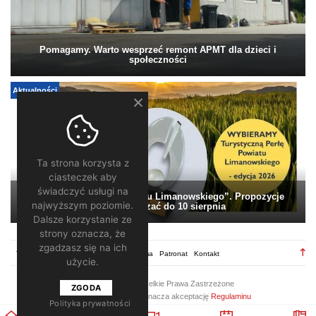
Pomagamy. Warto wesprzeć remont APMT dla dzieci i
społeczności
Aktualności
Ta strona korzysta z
ciasteczek aby
świadczyć usługi na
„Turystyczna Perła Powiatu Limanowskiego”. Propozycje
najwyższym poziomie.
można zgłaszać do 10 sierpnia
Dalsze korzystanie ze
strony oznacza, że
zgadzasz się na ich
TV28.pl
Regulamin
Redakcja
Reklama
Patronat
Kontakt
użycie.
2026 ©
TV28
/ Wszelkie Prawa Zastrzeżone
ZGODA
Korzystanie z portalu oznacza akceptację
Regulaminu
Polityka prywatności