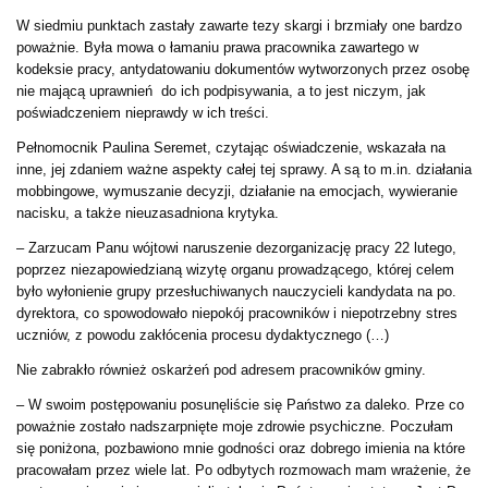
W siedmiu punktach zastały zawarte tezy skargi i brzmiały one bardzo
poważnie. Była mowa o łamaniu prawa pracownika zawartego w
kodeksie pracy, antydatowaniu dokumentów wytworzonych przez osobę
nie mającą uprawnień do ich podpisywania, a to jest niczym, jak
poświadczeniem nieprawdy w ich treści.
Pełnomocnik Paulina Seremet, czytając oświadczenie, wskazała na
inne, jej zdaniem ważne aspekty całej tej sprawy. A są to m.in. działania
mobbingowe, wymuszanie decyzji, działanie na emocjach, wywieranie
nacisku, a także nieuzasadniona krytyka.
– Zarzucam Panu wójtowi naruszenie dezorganizację pracy 22 lutego,
poprzez niezapowiedzianą wizytę organu prowadzącego, której celem
było wyłonienie grupy przesłuchiwanych nauczycieli kandydata na po.
dyrektora, co spowodowało niepokój pracowników i niepotrzebny stres
uczniów, z powodu zakłócenia procesu dydaktycznego (…)
Nie zabrakło również oskarżeń pod adresem pracowników gminy.
– W swoim postępowaniu posunęliście się Państwo za daleko. Prze co
poważnie zostało nadszarpnięte moje zdrowie psychiczne. Poczułam
się poniżona, pozbawiono mnie godności oraz dobrego imienia na które
pracowałam przez wiele lat. Po odbytych rozmowach mam wrażenie, że