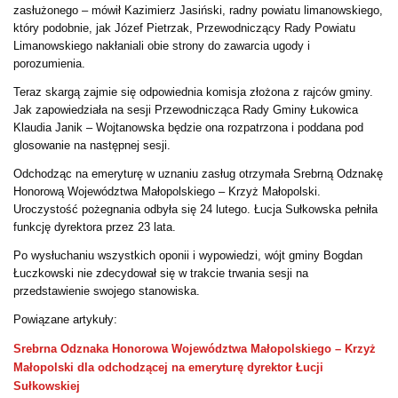
zasłużonego – mówił Kazimierz Jasiński, radny powiatu limanowskiego,
który podobnie, jak Józef Pietrzak, Przewodniczący Rady Powiatu
Limanowskiego nakłaniali obie strony do zawarcia ugody i
porozumienia.
Teraz skargą zajmie się odpowiednia komisja złożona z rajców gminy.
Jak zapowiedziała na sesji Przewodnicząca Rady Gminy Łukowica
Klaudia Janik – Wojtanowska będzie ona rozpatrzona i poddana pod
glosowanie na następnej sesji.
Odchodząc na emeryturę w uznaniu zasług otrzymała Srebrną Odznakę
Honorową Województwa Małopolskiego – Krzyż Małopolski.
Uroczystość pożegnania odbyła się 24 lutego. Łucja Sułkowska pełniła
funkcję dyrektora przez 23 lata.
Po wysłuchaniu wszystkich oponii i wypowiedzi, wójt gminy Bogdan
Łuczkowski nie zdecydował się w trakcie trwania sesji na
przedstawienie swojego stanowiska.
Powiązane artykuły:
Srebrna Odznaka Honorowa Województwa Małopolskiego – Krzyż
Małopolski dla odchodzącej na emeryturę dyrektor Łucji
Sułkowskiej