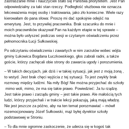
zastraszanie mnie i nauczycieli stało się Państwa priorytetem. Jest Pan
odpowiedzialny za taki stan rzeczy. Podległość służbowa nie oznacza
lekceważenia mojej osoby i traktowania, jako zło konieczne. Wiele razy
kierowałam do pana słowa: Proszę mi dać spokojnie odejść na
emeryturę. Jest, to przywilej pracownika. Brak szacunku do mnie i
moich pracowników okazywał Pan na każdym etapie w tej sprawie –
można było usłyszeć podczas sesji w czytanym oświadczeniu przez
pełnomocnika Łucji Sułkowskiej.
Po odczytaniu oświadczenia i zawartych w nim zarzutów wobec wójta
gminy Łukowica Bogdana Łuczkowskiego, głos zabrali radni, a także
goście, którzy zachęcali obie strony do zawarcia ugody i porozumienia.
– W takich decyzjach, jak dziś i w takiej sytuacji, jak jest z moją żoną ,
to wstyd. Jest brak chęci wyjścia z tej sytuacji. To jest zwykły brak
rozmowy między ludźmi. Na miły Bóg! Nie można przyjechać do szkoły
mimo woli, mimo, że ma się takie prawo. Powiedzieć: Ja tu rządzę.
Jest takie prawo i zarządu gminy – jest takie prawo. Ale małością tych
ludzi, którzy przyjechali i w trakcie lekcji pokazują, jaką mają władzę.
Nie jest jeszcze za późno, aby na ten temat porozmawiać – mówił
rozemocjonowany Józef Sułkowski, mąż byłej dyrektor szkoły
podstawowej w Stroniu.
– To dla mnie ogromne zaskoczenie, że uderza się w kogoś tak