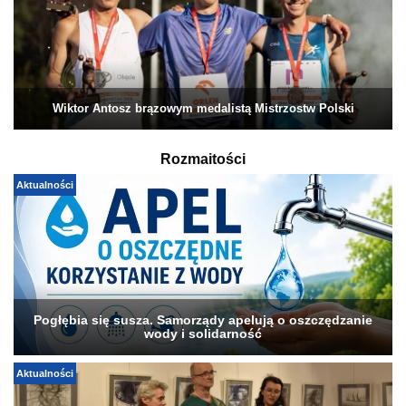
Wiktor Antosz brązowym medalistą Mistrzostw Polski
Rozmaitości
Aktualności
Pogłębia się susza. Samorządy apelują o oszczędzanie
wody i solidarność
Aktualności