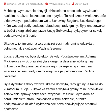
czwartek 09:35, 30 marca 2023
Wyświetleń: 1 743
Autor: tv28
Mobbing, wymuszanie decyzji, działanie na emocjach, wywieranie
nacisku, a także nieuzasadniona krytyka. To nieliczne z wielu zarzutów
skierowanych pod adresem wójta Łukowicy Bogdana Łuczkowkiego,
które wczoraj padły podczas obrad sesji rady gminy. Były one zawarte
w treści skargi złożonej przez Łucję Sułkowską, byłą dyrektor szkoły
podstawowej w Stroniu.
Skargę w jej imieniu na wczorajszej sesji rady gminy odczytała
pełnomocnik skarżącej -Paulina Seremet.
Łucja Sułkowska, była dyrektor Szkoły Podstawowej im. Adama
Mickiewicza w Stroniu złożyła skargę na działanie wójta gminy
Łukowica – Bogdana Łuczkowskiego. Skargę w jej imieniu na
wczorajszej sesji rady gminy wygłosiła jej pełnomocnik Paulina
Seremet.
Była dyrektor szkoły złożyła skargę do wójta, rady gminy, a także do
kuratorium. Łucja Sułkowska zarzuca wójtowi gminy m.in. przewlekłe
załatwienie sprawy dotyczące rezygnacji z funkcji dyrektora za
porozumieniem stron i zaniedbań w tym zakresie, a także
podejmowanie działań wykraczające poza obowiązujące stosunki
społeczne.