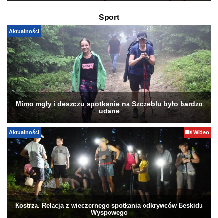
Sport
Aktualności
Mimo mgły i deszczu spotkanie na Szczeblu było bardzo
udane
Aktualności
Wideo
Kostrza. Relacja z wieczornego spotkania odkrywców Beskidu
Wyspowego