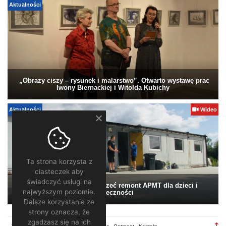
Aktualności
„Obrazy ciszy – rysunek i malarstwo”. Otwarto wystawę prac
Iwony Biernackiej i Witolda Kubichy
Aktualności
Wideo
Ta strona korzysta z
ciasteczek aby
świadczyć usługi na
Pomagamy. Warto wesprzeć remont APMT dla dzieci i
najwyższym poziomie.
społeczności
Dalsze korzystanie ze
strony oznacza, że
zgadzasz się na ich