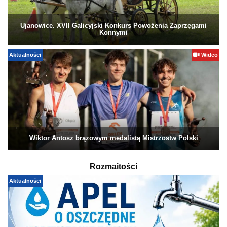
Ujanowice. XVII Galicyjski Konkurs Powożenia Zaprzęgami
Konnymi
Aktualności
Wideo
Wiktor Antosz brązowym medalistą Mistrzostw Polski
Rozmaitości
Aktualności