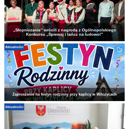
„Słopniczanie” wrócili z nagrodą z Ogólnopolskiego
Konkursu „Śpiewaj i tańcz na ludowo!”
Aktualności
Zaproszenie na festyn rodzinny przy kaplicy w Wilczycach
Aktualności