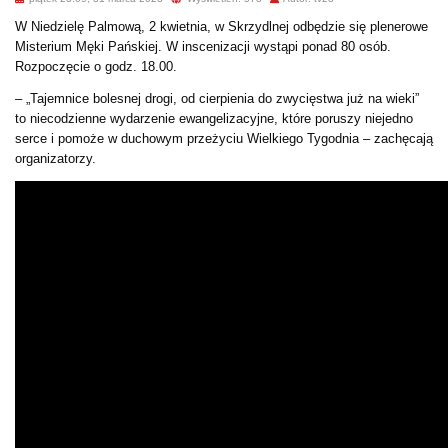
W Niedzielę Palmową, 2 kwietnia, w Skrzydlnej odbędzie się plenerowe
Misterium Męki Pańskiej. W inscenizacji wystąpi ponad 80 osób.
Rozpoczęcie o godz. 18.00.
– „Tajemnice bolesnej drogi, od cierpienia do zwycięstwa już na wieki”
to niecodzienne wydarzenie ewangelizacyjne, które poruszy niejedno
serce i pomoże w duchowym przeżyciu Wielkiego Tygodnia – zachęcają
organizatorzy.