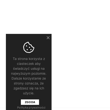
Ta strona korzysta z
ciasteczek aby
świadczyć usługi na
najwyższym poziomie.
Dalsze korzystanie ze
strony oznacza, że
zgadzasz się na ich
użycie.
ZGODA
Polityka prywatności