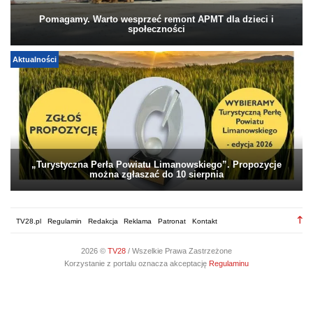
Pomagamy. Warto wesprzeć remont APMT dla dzieci i
społeczności
Aktualności
„Turystyczna Perła Powiatu Limanowskiego”. Propozycje
można zgłaszać do 10 sierpnia
TV28.pl
Regulamin
Redakcja
Reklama
Patronat
Kontakt
2026 ©
TV28
/ Wszelkie Prawa Zastrzeżone
Korzystanie z portalu oznacza akceptację
Regulaminu