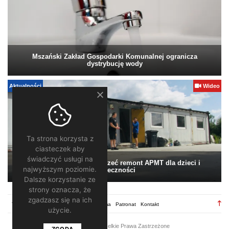
Mszański Zakład Gospodarki Komunalnej ogranicza
dystrybucję wody
Aktualności
Wideo
Ta strona korzysta z
ciasteczek aby
świadczyć usługi na
Pomagamy. Warto wesprzeć remont APMT dla dzieci i
najwyższym poziomie.
społeczności
Dalsze korzystanie ze
strony oznacza, że
zgadzasz się na ich
TV28.pl
Regulamin
Redakcja
Reklama
Patronat
Kontakt
użycie.
2026 ©
TV28
/ Wszelkie Prawa Zastrzeżone
ZGODA