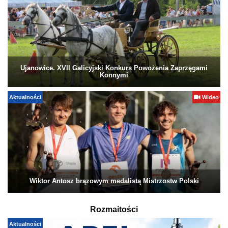
Ujanowice. XVII Galicyjski Konkurs Powożenia Zaprzęgami
Konnymi
Aktualności
Wideo
Wiktor Antosz brązowym medalistą Mistrzostw Polski
Rozmaitości
Aktualności