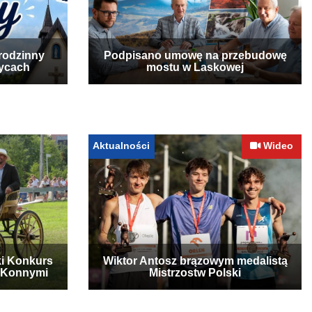
rodzinny
Podpisano umowę na przebudowę
zycach
mostu w Laskowej
Aktualności
Wideo
ki Konkurs
Wiktor Antosz brązowym medalistą
 Konnymi
Mistrzostw Polski