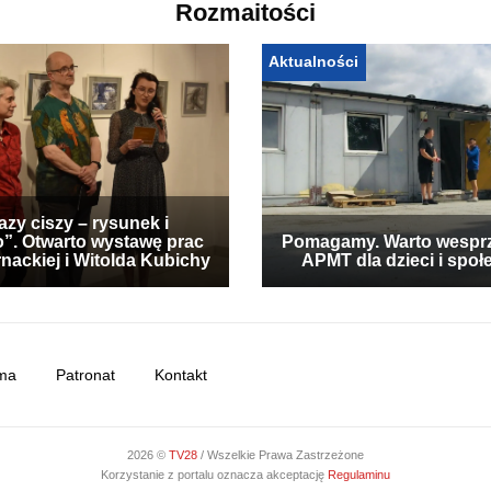
Rozmaitości
Aktualności
zy ciszy – rysunek i
”. Otwarto wystawę prac
Pomagamy. Warto wespr
nackiej i Witolda Kubichy
APMT dla dzieci i społ
ma
Patronat
Kontakt
2026 ©
TV28
/ Wszelkie Prawa Zastrzeżone
Korzystanie z portalu oznacza akceptację
Regulaminu