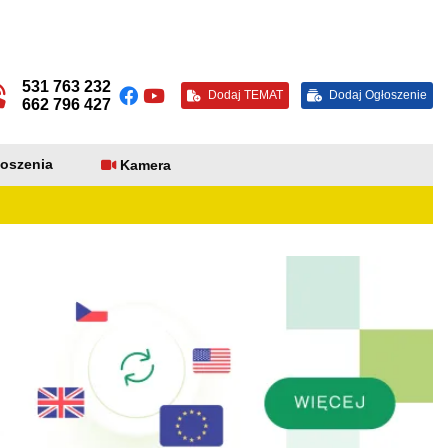
531 763 232
Dodaj TEMAT
Dodaj Ogłoszenie
662 796 427
oszenia
Kamera