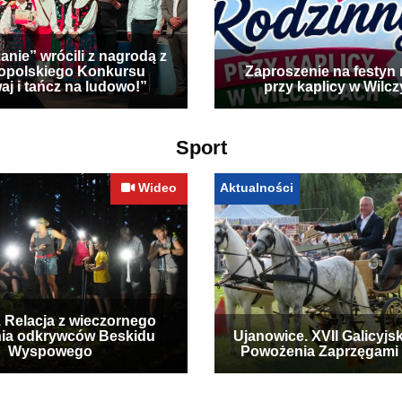
anie” wrócili z nagrodą z
opolskiego Konkursu
Zaproszenie na festyn 
aj i tańcz na ludowo!”
przy kaplicy w Wilc
Sport
Wideo
Aktualności
. Relacja z wieczornego
ia odkrywców Beskidu
Ujanowice. XVII Galicyjs
Wyspowego
Powożenia Zaprzęgami