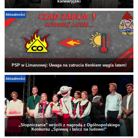
kalwaryjski
Aktualności
PSP w Limanowej: Uwaga na zatrucia tlenkiem węgla latem!
Aktualności
„Słopniczanie” wrócili z nagrodą z Ogólnopolskiego
Konkursu „Śpiewaj i tańcz na ludowo!”