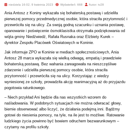
niedziela 16:02, 9 kwietnia 2023
Wyświetleń: 668
Autor: tv28
Ania Antosz z Koniny wykazała się bohaterską postawą i udzieliła
pierwszej pomocy przedmedycznej osobie, która straciła przytomność i
przewróciła się na ulicy. Za swoją godną szacunku i uznania postawę,
opanowanie i poświęcenie ósmoklasistka otrzymała podziękowania od
wójta gminy Niedźwiedź, Rafała Rusnaka oraz Elżbiety Kurek –
dyrektor Zespołu Placówek Oświatowych w Koninie.
Jak informuje ZPO w Koninie w mediach społecznościowych, Ania
Antosz 28 marca wykazała się wielką odwagą, empatią i prawdziwie
bohaterską postawą. Bez wahania zareagowała na nieszczęśliwe
zdarzenie i udzieliła pierwszej pomocy osobie, która straciła
przytomność i przewróciła się na ulicy. Korzystając z wiedzy
wyniesionej ze szkoły, prowadziła akcję reanimacyjną aż do przyjazdu
pogotowia ratunkowego.
– Niech przykład Ani będzie dla nas wszystkich wzorem do
naśladowania. W podobnych sytuacjach nie można odwracać głowy,
biernie obserwować albo liczyć, że działania podejmą inni. Bądźmy
gotowi do niesienia pomocy, na tyle, na ile jest to możliwe. Ratowanie
ludzkiego życia powinno być bowiem odruchem bezwarunkowym –
czytamy na profilu szkoły.