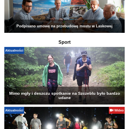
Podpisano umowę na przebudowę mostu w Laskowej
Sport
Aktualności
Mimo mgły i deszczu spotkanie na Szczeblu było bardzo
udane
Aktualności
Wideo