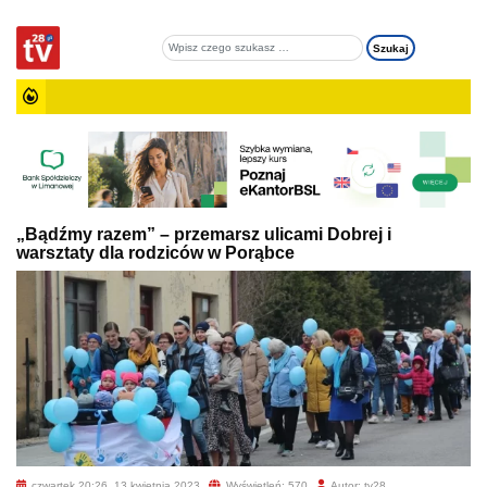
„Bądźmy razem” – przemarsz ulicami Dobrej i
warsztaty dla rodziców w Porąbce
czwartek 20:26, 13 kwietnia 2023
Wyświetleń: 570
Autor: tv28