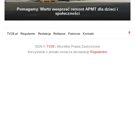
Pomagamy. Warto wesprzeć remont APMT dla dzieci i
społeczności
TV28.pl
Regulamin
Redakcja
Reklama
Patronat
Kontakt
2026 ©
TV28
/ Wszelkie Prawa Zastrzeżone
Korzystanie z portalu oznacza akceptację
Regulaminu