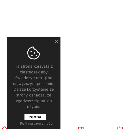
Ta strona korzysta z
ciasteczek aby
świadczyć usługi na
najwyższym poziomie.
Dalsze korzystanie ze
strony oznacza, że
zgadzasz się na ich
użycie.
ZGODA
Polityka prywatności