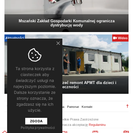
Mszański Zakład Gospodarki Komunalnej ogranicza
dystrybucję wody
Aktualności
Wideo
Ta strona korzysta z
ciasteczek aby
świadczyć usługi na
Pomagamy. Warto wesprzeć remont APMT dla dzieci i
najwyższym poziomie.
społeczności
Dalsze korzystanie ze
strony oznacza, że
zgadzasz się na ich
TV28.pl
Regulamin
Redakcja
Reklama
Patronat
Kontakt
użycie.
2026 ©
TV28
/ Wszelkie Prawa Zastrzeżone
ZGODA
Korzystanie z portalu oznacza akceptację
Regulaminu
Polityka prywatności