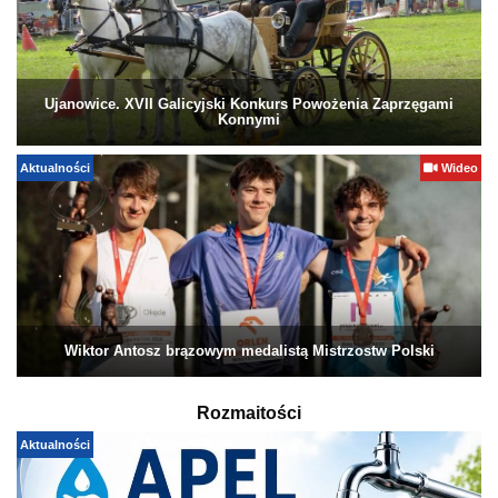
Ujanowice. XVII Galicyjski Konkurs Powożenia Zaprzęgami
Konnymi
Aktualności
Wideo
Wiktor Antosz brązowym medalistą Mistrzostw Polski
Rozmaitości
Aktualności