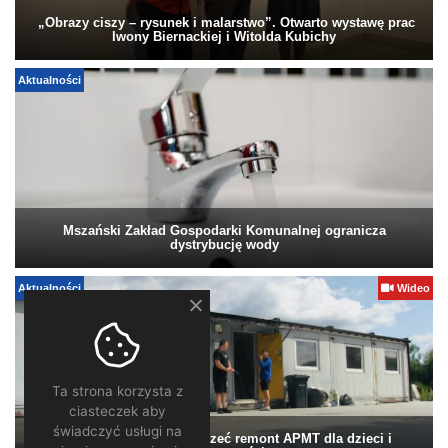
„Obrazy ciszy – rysunek i malarstwo”. Otwarto wystawę prac
Iwony Biernackiej i Witolda Kubichy
Aktualności
Mszański Zakład Gospodarki Komunalnej ogranicza
dystrybucję wody
Aktualności
Wideo
Ta strona korzysta z
ciasteczek aby
świadczyć usługi na
Pomagamy. Warto wesprzeć remont APMT dla dzieci i