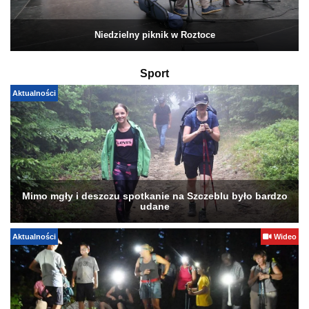
Niedzielny piknik w Roztoce
Sport
Aktualności
Mimo mgły i deszczu spotkanie na Szczeblu było bardzo
udane
Aktualności
Wideo