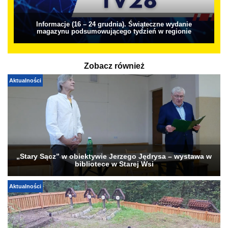
Informacje (16 – 24 grudnia). Świąteczne wydanie
magazynu podsumowującego tydzień w regionie
Zobacz również
Aktualności
„Stary Sącz” w obiektywie Jerzego Jędrysa – wystawa w
bibliotece w Starej Wsi
Aktualności