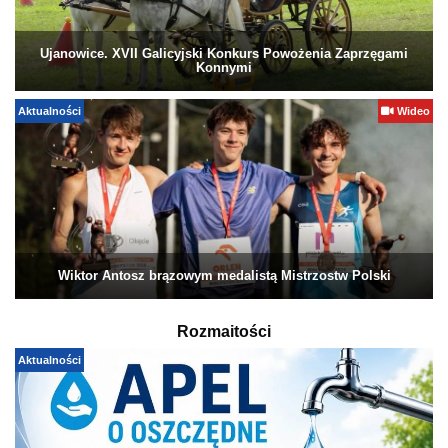
Ujanowice. XVII Galicyjski Konkurs Powożenia Zaprzęgami
Konnymi
Aktualności
Wideo
Wiktor Antosz brązowym medalistą Mistrzostw Polski
Rozmaitości
Aktualności