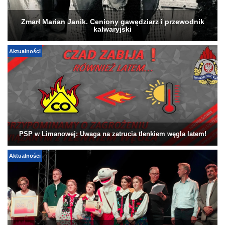
Zmarł Marian Janik. Ceniony gawędziarz i przewodnik
kalwaryjski
Aktualności
PSP w Limanowej: Uwaga na zatrucia tlenkiem węgla latem!
Aktualności