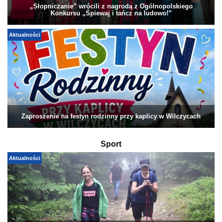
„Słopniczanie” wrócili z nagrodą z Ogólnopolskiego
Konkursu „Śpiewaj i tańcz na ludowo!”
Aktualności
Zaproszenie na festyn rodzinny przy kaplicy w Wilczycach
Sport
Aktualności