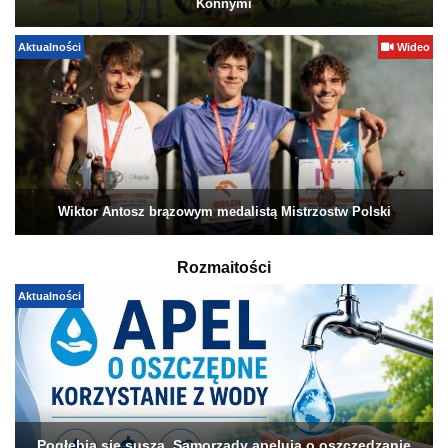
Konnymi
Aktualności
Wideo
Wiktor Antosz brązowym medalistą Mistrzostw Polski
Rozmaitości
Aktualności
Pogłębia się susza. Samorządy apelują o oszczędzanie