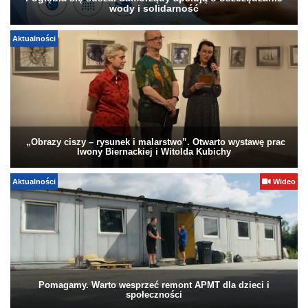
wody i solidarność
Aktualności
„Obrazy ciszy – rysunek i malarstwo”. Otwarto wystawę prac
Iwony Biernackiej i Witolda Kubichy
Aktualności
Wideo
Pomagamy. Warto wesprzeć remont APMT dla dzieci i
społeczności