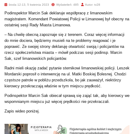
środa 12:13, 5 kwietnia 2023
Wyświetleń: 485
Autor: tv28
Podinspektor Marcin Sak deklaruje współpracę z limanowskim
magistratem. Komendant Powiatowej Policji w Limanowej był obecny na
ostatniej sesji Rady Miasta Limanowa.
– Na chwilę obecną zapoznaje się z terenem. Coraz więcej informacji
do mnie dociera, będziemy musieli na te problemy reagować i je
poprawić. Ze swojej strony deklaruję otwartość swoją i policjantów na
rzecz społeczeństwa miasta – mówił podczas sesji podinsp. Marcin
Sak, szef limanowskich policjantów.
Radni mieli okazję zadać pytanie sternikowi limanowskiej policji. Leszek
Mordarski poprosił o interwencję na ul. Matki Boskiej Bolesnej. Chodzi
częstsze patrole w pobliżu przedszkola, bo jak zauważył, niektórzy
kierowcy przekraczają właśnie w tym miejscu prędkość.
Podinspektor Marcin Sak obiecał sprawą się zająć tak, aby kierowcy we
wspomnianym miejscu już więcej prędkości nie przekraczali.
Zapis wideo poniżej.