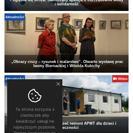
Pogłębia się susza. Samorządy apelują o oszczędzanie wody
i solidarność
Aktualności
„Obrazy ciszy – rysunek i malarstwo”. Otwarto wystawę prac
Iwony Biernackiej i Witolda Kubichy
Aktualności
Wideo
Ta strona korzysta z
ciasteczek aby
świadczyć usługi na
Pomagamy. Warto wesprzeć remont APMT dla dzieci i
najwyższym poziomie.
społeczności
Dalsze korzystanie ze