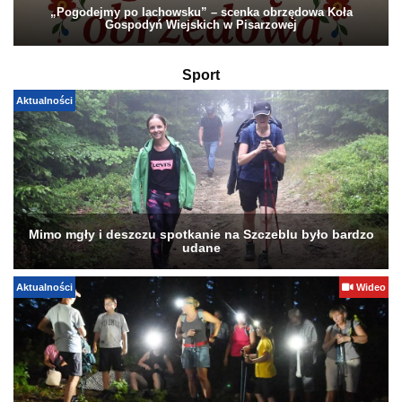
„Pogodejmy po lachowsku” – scenka obrzędowa Koła
Gospodyń Wiejskich w Pisarzowej
Sport
Aktualności
Mimo mgły i deszczu spotkanie na Szczeblu było bardzo
udane
Aktualności
Wideo