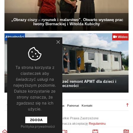
„Obrazy ciszy – rysunek i malarstwo”. Otwarto wystawę prac
Iwony Biernackiej i Witolda Kubichy
Aktualności
Wideo
Ta strona korzysta z
ciasteczek aby
świadczyć usługi na
Pomagamy. Warto wesprzeć remont APMT dla dzieci i
najwyższym poziomie.
społeczności
Dalsze korzystanie ze
strony oznacza, że
zgadzasz się na ich
TV28.pl
Regulamin
Redakcja
Reklama
Patronat
Kontakt
użycie.
2026 ©
TV28
/ Wszelkie Prawa Zastrzeżone
ZGODA
Korzystanie z portalu oznacza akceptację
Regulaminu
Polityka prywatności