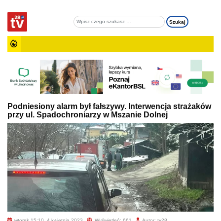
Podniesiony alarm był fałszywy. Interwencja strażaków
przy ul. Spadochroniarzy w Mszanie Dolnej
wtorek 15:10, 4 kwietnia 2023
Wyświetleń: 661
Autor: tv28