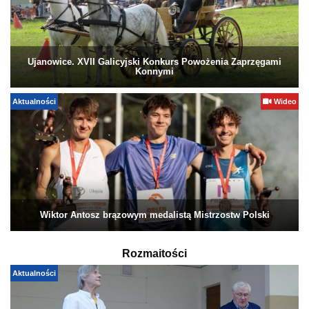
Ujanowice. XVII Galicyjski Konkurs Powożenia Zaprzęgami
Konnymi
Aktualności
Wideo
Wiktor Antosz brązowym medalistą Mistrzostw Polski
Rozmaitości
Aktualności