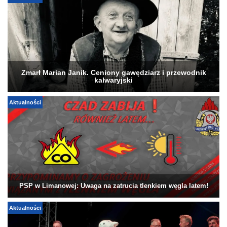
Zmarł Marian Janik. Ceniony gawędziarz i przewodnik
kalwaryjski
Aktualności
PSP w Limanowej: Uwaga na zatrucia tlenkiem węgla latem!
Aktualności