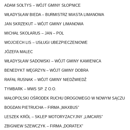
ADAM SOŁTYS – WÓJT GMINY SŁOPNICE
WŁADYSŁAW BIEDA – BURMISTRZ MIASTA LIMANOWA
JAN SKRZEKUT – WÓJT GMINY LIMANOWA
MICHAŁ SKOLARUS – JAN – POL
WOJCIECH LIS – USŁUGI UBEZPIECZENIOWE
JÓZEFA MALEC
WŁADYSŁAW SADOWSKI – WÓJT GMINY KAMIENICA
BENEDYKT WĘGRZYN – WÓJT GMINY DOBRA
RAFAŁ RUSNAK – WÓJT GMINY NIEDŹWIEDŹ
TYMBARK – MWS SP. Z O.O.
MAŁOPOLSKI OŚRODEK RUCHU DROGOWEGO W NOWYM SĄCZU
BOGDAN PIETRUCHA – FIRMA „MAXBUS”
LESZEK KRÓL – SKLEP MOTORYZACYJNY „LIMCARS”
ZBIGNIEW SZEWCZYK – FIRMA „DORATEX”