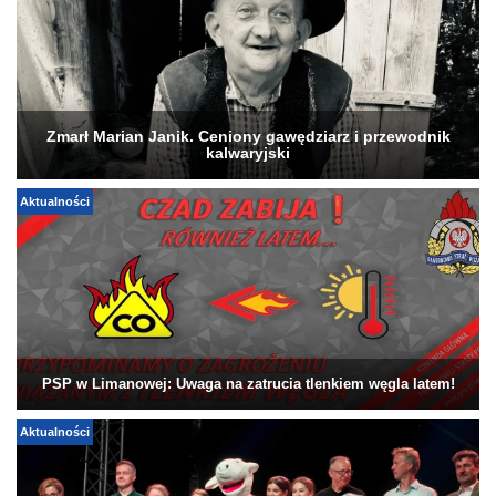
Zmarł Marian Janik. Ceniony gawędziarz i przewodnik
kalwaryjski
Aktualności
PSP w Limanowej: Uwaga na zatrucia tlenkiem węgla latem!
Aktualności