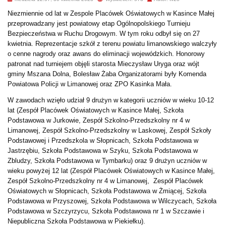
Niezmiennie od lat w Zespole Placówek Oświatowych w Kasince Małej
przeprowadzany jest powiatowy etap Ogólnopolskiego Turnieju
Bezpieczeństwa w Ruchu Drogowym. W tym roku odbył się on 27
kwietnia. Reprezentacje szkół z terenu powiatu limanowskiego walczyły
o cenne nagrody oraz awans do eliminacji wojewódzkich. Honorowy
patronat nad turniejem objęli starosta Mieczysław Uryga oraz wójt
gminy Mszana Dolna, Bolesław Żaba Organizatorami były Komenda
Powiatowa Policji w Limanowej oraz ZPO Kasinka Mała.
W zawodach wzięło udział 9 drużyn w kategorii uczniów w wieku 10-12
lat (Zespół Placówek Oświatowych w Kasince Małej, Szkoła
Podstawowa w Jurkowie, Zespół Szkolno-Przedszkolny nr 4 w
Limanowej, Zespół Szkolno-Przedszkolny w Laskowej, Zespół Szkoły
Podstawowej i Przedszkola w Słopnicach, Szkoła Podstawowa w
Jastrzębiu, Szkoła Podstawowa w Szyku, Szkoła Podstawowa w
Zbludzy, Szkoła Podstawowa w Tymbarku) oraz 9 drużyn uczniów w
wieku powyżej 12 lat (Zespół Placówek Oświatowych w Kasince Małej,
Zespół Szkolno-Przedszkolny nr 4 w Limanowej, Zespół Placówek
Oświatowych w Słopnicach, Szkoła Podstawowa w Żmiącej, Szkoła
Podstawowa w Przyszowej, Szkoła Podstawowa w Wilczycach, Szkoła
Podstawowa w Szczyrzycu, Szkoła Podstawowa nr 1 w Szczawie i
Niepubliczna Szkoła Podstawowa w Piekiełku).