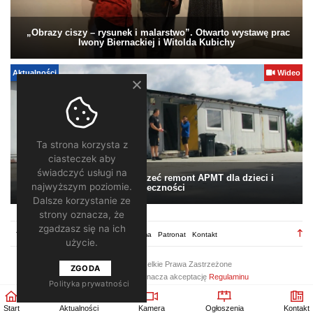
„Obrazy ciszy – rysunek i malarstwo”. Otwarto wystawę prac
Iwony Biernackiej i Witolda Kubichy
Aktualności
Wideo
Ta strona korzysta z
ciasteczek aby
świadczyć usługi na
Pomagamy. Warto wesprzeć remont APMT dla dzieci i
najwyższym poziomie.
społeczności
Dalsze korzystanie ze
strony oznacza, że
zgadzasz się na ich
TV28.pl
Regulamin
Redakcja
Reklama
Patronat
Kontakt
użycie.
2026 ©
TV28
/ Wszelkie Prawa Zastrzeżone
ZGODA
Korzystanie z portalu oznacza akceptację
Regulaminu
Polityka prywatności
Start
Aktualności
Kamera
Ogłoszenia
Kontakt