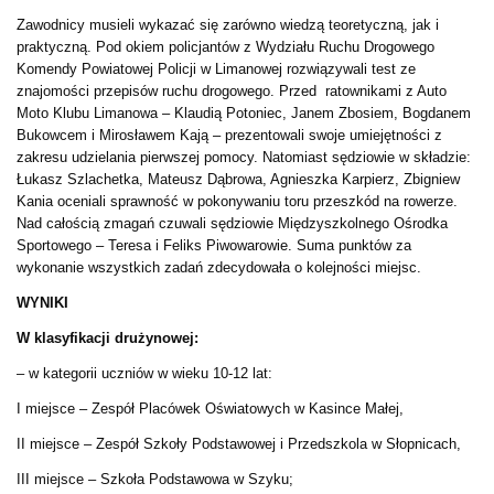
Zawodnicy musieli wykazać się zarówno wiedzą teoretyczną, jak i
praktyczną. Pod okiem policjantów z Wydziału Ruchu Drogowego
Komendy Powiatowej Policji w Limanowej rozwiązywali test ze
znajomości przepisów ruchu drogowego. Przed ratownikami z Auto
Moto Klubu Limanowa – Klaudią Potoniec, Janem Zbosiem, Bogdanem
Bukowcem i Mirosławem Kają – prezentowali swoje umiejętności z
zakresu udzielania pierwszej pomocy. Natomiast sędziowie w składzie:
Łukasz Szlachetka, Mateusz Dąbrowa, Agnieszka Karpierz, Zbigniew
Kania oceniali sprawność w pokonywaniu toru przeszkód na rowerze.
Nad całością zmagań czuwali sędziowie Międzyszkolnego Ośrodka
Sportowego – Teresa i Feliks Piwowarowie. Suma punktów za
wykonanie wszystkich zadań zdecydowała o kolejności miejsc.
WYNIKI
W klasyfikacji drużynowej:
– w kategorii uczniów w wieku 10-12 lat:
I miejsce – Zespół Placówek Oświatowych w Kasince Małej,
II miejsce – Zespół Szkoły Podstawowej i Przedszkola w Słopnicach,
III miejsce – Szkoła Podstawowa w Szyku;