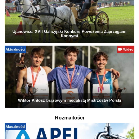
Ujanowice. XVII Galicyjski Konkurs Powożenia Zaprzęgami
Konnymi
Aktualności
Wideo
Wiktor Antosz brązowym medalistą Mistrzostw Polski
Rozmaitości
Aktualności