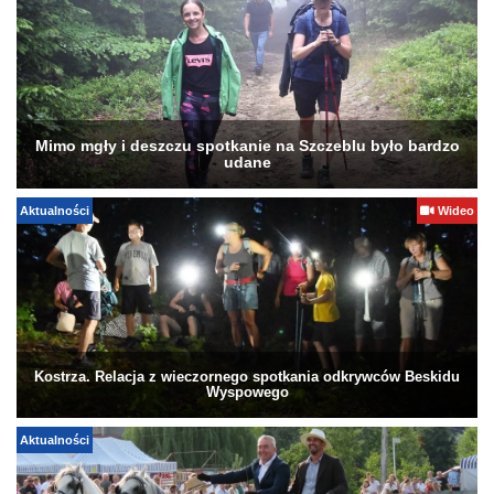
Mimo mgły i deszczu spotkanie na Szczeblu było bardzo
udane
Aktualności
Wideo
Kostrza. Relacja z wieczornego spotkania odkrywców Beskidu
Wyspowego
Aktualności