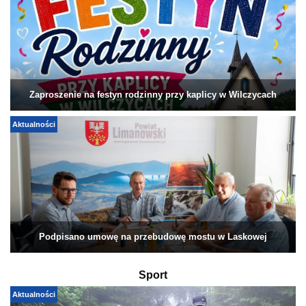
Zaproszenie na festyn rodzinny przy kaplicy w Wilczycach
Aktualności
Podpisano umowę na przebudowę mostu w Laskowej
Sport
Aktualności