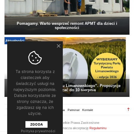
Pomagamy. Warto wesprzeć remont APMT dla dzieci i
społeczności
Aktualności
Ta strona korzysta z
ciasteczek aby
świadczyć usługi na
„Turystyczna Perła Powiatu Limanowskiego”. Propozycje
najwyższym poziomie.
można zgłaszać do 10 sierpnia
Dalsze korzystanie ze
strony oznacza, że
zgadzasz się na ich
TV28.pl
Regulamin
Redakcja
Reklama
Patronat
Kontakt
użycie.
2026 ©
TV28
/ Wszelkie Prawa Zastrzeżone
ZGODA
Korzystanie z portalu oznacza akceptację
Regulaminu
Polityka prywatności