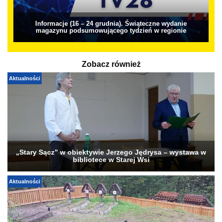
Informacje (16 – 24 grudnia). Świąteczne wydanie
magazynu podsumowującego tydzień w regionie
Zobacz również
Aktualności
„Stary Sącz” w obiektywie Jerzego Jędrysa – wystawa w
bibliotece w Starej Wsi
Aktualności