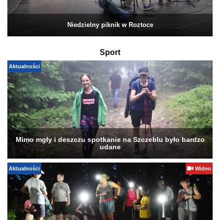
Niedzielny piknik w Roztoce
Sport
Aktualności
Mimo mgły i deszczu spotkanie na Szczeblu było bardzo
udane
Aktualności
Wideo