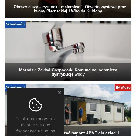
„Obrazy ciszy – rysunek i malarstwo”. Otwarto wystawę prac
Iwony Biernackiej i Witolda Kubichy
Aktualności
Mszański Zakład Gospodarki Komunalnej ogranicza
dystrybucję wody
Aktualności
Wideo
Ta strona korzysta z
ciasteczek aby
świadczyć usługi na
Pomagamy. Warto wesprzeć remont APMT dla dzieci i