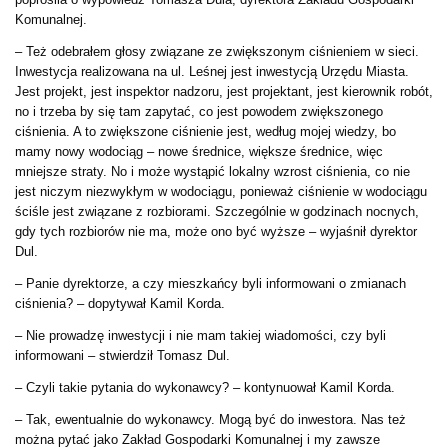
Komunalnej.
– Też odebrałem głosy związane ze zwiększonym ciśnieniem w sieci.
Inwestycja realizowana na ul. Leśnej jest inwestycją Urzędu Miasta.
Jest projekt, jest inspektor nadzoru, jest projektant, jest kierownik robót,
no i trzeba by się tam zapytać, co jest powodem zwiększonego
ciśnienia. A to zwiększone ciśnienie jest, według mojej wiedzy, bo
mamy nowy wodociąg – nowe średnice, większe średnice, więc
mniejsze straty. No i może wystąpić lokalny wzrost ciśnienia, co nie
jest niczym niezwykłym w wodociągu, ponieważ ciśnienie w wodociągu
ściśle jest związane z rozbiorami. Szczególnie w godzinach nocnych,
gdy tych rozbiorów nie ma, może ono być wyższe – wyjaśnił dyrektor
Dul.
– Panie dyrektorze, a czy mieszkańcy byli informowani o zmianach
ciśnienia? – dopytywał Kamil Korda.
– Nie prowadzę inwestycji i nie mam takiej wiadomości, czy byli
informowani – stwierdził Tomasz Dul.
– Czyli takie pytania do wykonawcy? – kontynuował Kamil Korda.
– Tak, ewentualnie do wykonawcy. Mogą być do inwestora. Nas też
można pytać jako Zakład Gospodarki Komunalnej i my zawsze