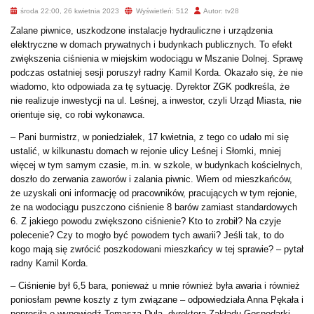
środa 22:00, 26 kwietnia 2023
Wyświetleń: 512
Autor: tv28
Zalane piwnice, uszkodzone instalacje hydrauliczne i urządzenia
elektryczne w domach prywatnych i budynkach publicznych. To efekt
zwiększenia ciśnienia w miejskim wodociągu w Mszanie Dolnej. Sprawę
podczas ostatniej sesji poruszył radny Kamil Korda. Okazało się, że nie
wiadomo, kto odpowiada za tę sytuację. Dyrektor ZGK podkreśla, że
nie realizuje inwestycji na ul. Leśnej, a inwestor, czyli Urząd Miasta, nie
orientuje się, co robi wykonawca.
– Pani burmistrz, w poniedziałek, 17 kwietnia, z tego co udało mi się
ustalić, w kilkunastu domach w rejonie ulicy Leśnej i Słomki, mniej
więcej w tym samym czasie, m.in. w szkole, w budynkach kościelnych,
doszło do zerwania zaworów i zalania piwnic. Wiem od mieszkańców,
że uzyskali oni informację od pracowników, pracujących w tym rejonie,
że na wodociągu puszczono ciśnienie 8 barów zamiast standardowych
6. Z jakiego powodu zwiększono ciśnienie? Kto to zrobił? Na czyje
polecenie? Czy to mogło być powodem tych awarii? Jeśli tak, to do
kogo mają się zwrócić poszkodowani mieszkańcy w tej sprawie? – pytał
radny Kamil Korda.
– Ciśnienie był 6,5 bara, ponieważ u mnie również była awaria i również
poniosłam pewne koszty z tym związane – odpowiedziała Anna Pękała i
poprosiła o wypowiedź Tomasza Dula, dyrektora Zakładu Gospodarki