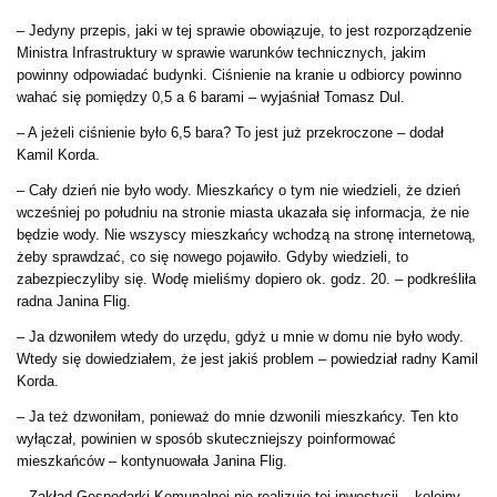
– Jedyny przepis, jaki w tej sprawie obowiązuje, to jest rozporządzenie
Ministra Infrastruktury w sprawie warunków technicznych, jakim
powinny odpowiadać budynki. Ciśnienie na kranie u odbiorcy powinno
wahać się pomiędzy 0,5 a 6 barami – wyjaśniał Tomasz Dul.
– A jeżeli ciśnienie było 6,5 bara? To jest już przekroczone – dodał
Kamil Korda.
– Cały dzień nie było wody. Mieszkańcy o tym nie wiedzieli, że dzień
wcześniej po południu na stronie miasta ukazała się informacja, że nie
będzie wody. Nie wszyscy mieszkańcy wchodzą na stronę internetową,
żeby sprawdzać, co się nowego pojawiło. Gdyby wiedzieli, to
zabezpieczyliby się. Wodę mieliśmy dopiero ok. godz. 20. – podkreśliła
radna Janina Flig.
– Ja dzwoniłem wtedy do urzędu, gdyż u mnie w domu nie było wody.
Wtedy się dowiedziałem, że jest jakiś problem – powiedział radny Kamil
Korda.
– Ja też dzwoniłam, ponieważ do mnie dzwonili mieszkańcy. Ten kto
wyłączał, powinien w sposób skuteczniejszy poinformować
mieszkańców – kontynuowała Janina Flig.
– Zakład Gospodarki Komunalnej nie realizuje tej inwestycji – kolejny