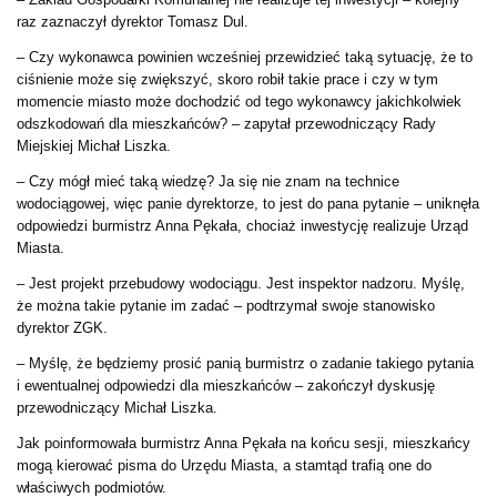
raz zaznaczył dyrektor Tomasz Dul.
– Czy wykonawca powinien wcześniej przewidzieć taką sytuację, że to
ciśnienie może się zwiększyć, skoro robił takie prace i czy w tym
momencie miasto może dochodzić od tego wykonawcy jakichkolwiek
odszkodowań dla mieszkańców? – zapytał przewodniczący Rady
Miejskiej Michał Liszka.
– Czy mógł mieć taką wiedzę? Ja się nie znam na technice
wodociągowej, więc panie dyrektorze, to jest do pana pytanie – uniknęła
odpowiedzi burmistrz Anna Pękała, chociaż inwestycję realizuje Urząd
Miasta.
– Jest projekt przebudowy wodociągu. Jest inspektor nadzoru. Myślę,
że można takie pytanie im zadać – podtrzymał swoje stanowisko
dyrektor ZGK.
– Myślę, że będziemy prosić panią burmistrz o zadanie takiego pytania
i ewentualnej odpowiedzi dla mieszkańców – zakończył dyskusję
przewodniczący Michał Liszka.
Jak poinformowała burmistrz Anna Pękała na końcu sesji, mieszkańcy
mogą kierować pisma do Urzędu Miasta, a stamtąd trafią one do
właściwych podmiotów.