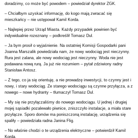
doradzimy, co może być powodem – powiedział dyrektor ZGK.
– Chciałbym uzyskać informację, do kogo mają zwracać się
mieszkańcy – nie ustępował Kamil Korda.
– Najlepiej przez Urząd Miasta. Każdy przypadek powinien być
indywidualnie rozeznany – podkreślił Tomasz Dul.
– Ja bym prosił o wyjaśnienie. Na ostatniej Komisji Gospodarki pani
Joanna Marszalik powiedziała nam, że nowy wodociąg jest nieczynny.
Rura jest zalana, ale nowy wodociąg jest nieczynny. Woda nie jest
podawana nową rurą. Ja już nie rozumiem – pytał zdziwiony radny
Stanisław Antosz.
– Z tego, co ja się orientuję, a nie prowadzę inwestycji, to czynny jest i
nowy, i stary wodociąg. Ze starego wodociągu są czynne przyłącza, a z
nowego – nowe hydranty – tłumaczył Tomasz Dul.
– My się nie przyłączaliśmy do nowego wodociągu. U jednej i drugiej
mojej sąsiadki pozalewało piwnice, zniszczyło instalacje, a miała stare
przyłącze. Sporo domów ma poniszczoną instalację, urządzenia się
spaliły – powiedziała radna Janina Flig.
– No właśnie chodzi o te urządzenia elektryczne – potwierdził Kamil
Korda.