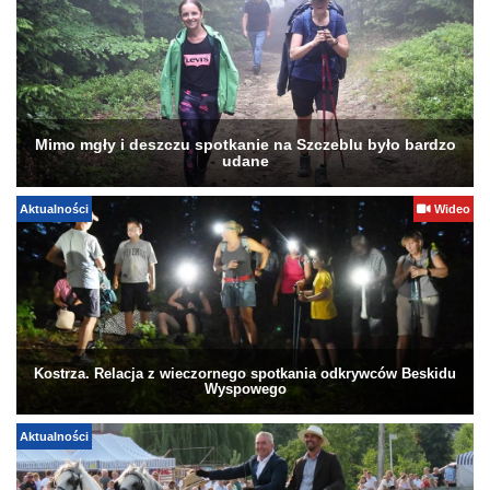
Mimo mgły i deszczu spotkanie na Szczeblu było bardzo
udane
Aktualności
Wideo
Kostrza. Relacja z wieczornego spotkania odkrywców Beskidu
Wyspowego
Aktualności