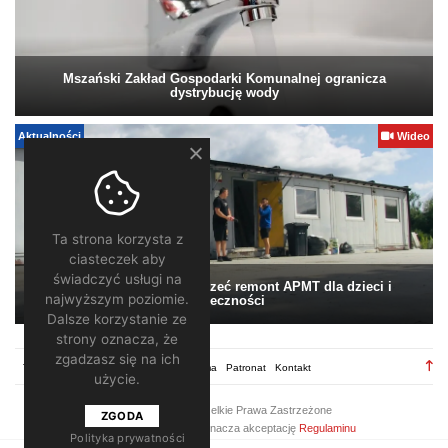
Mszański Zakład Gospodarki Komunalnej ogranicza
dystrybucję wody
Aktualności
Wideo
Ta strona korzysta z
ciasteczek aby
świadczyć usługi na
Pomagamy. Warto wesprzeć remont APMT dla dzieci i
najwyższym poziomie.
społeczności
Dalsze korzystanie ze
strony oznacza, że
zgadzasz się na ich
TV28.pl
Regulamin
Redakcja
Reklama
Patronat
Kontakt
użycie.
2026 ©
TV28
/ Wszelkie Prawa Zastrzeżone
ZGODA
Korzystanie z portalu oznacza akceptację
Regulaminu
Polityka prywatności