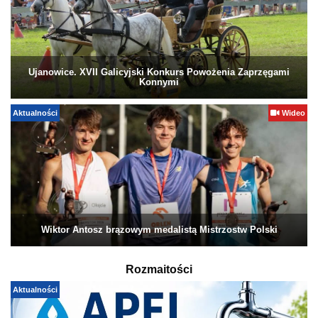
Ujanowice. XVII Galicyjski Konkurs Powożenia Zaprzęgami
Konnymi
Aktualności
Wideo
Wiktor Antosz brązowym medalistą Mistrzostw Polski
Rozmaitości
Aktualności