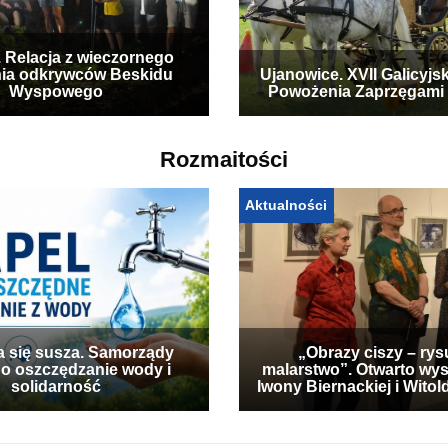
. Relacja z wieczornego
ia odkrywców Beskidu
Ujanowice. XVII Galicyjs
Wyspowego
Powożenia Zaprzęgami
Rozmaitości
Aktualności
a się susza. Samorządy
„Obrazy ciszy – rys
 o oszczędzanie wody i
malarstwo”. Otwarto wy
solidarność
Iwony Biernackiej i Wito