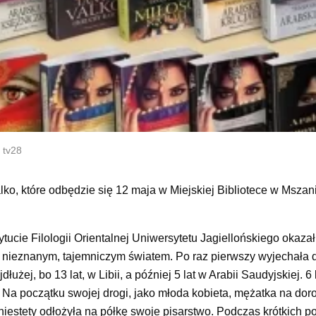
 tv28
Valko, które odbędzie się 12 maja w Miejskiej Bibliotece w Mszan
tucie Filologii Orientalnej Uniwersytetu Jagiellońskiego okazał
z nieznanym, tajemniczym światem. Po raz pierwszy wyjechała d
użej, bo 13 lat, w Libii, a później 5 lat w Arabii Saudyjskiej. 6 
 Na początku swojej drogi, jako młoda kobieta, mężatka na dor
niestety odłożyła na półkę swoje pisarstwo. Podczas krótkich 