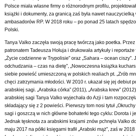
Polsce miała własne firmy o różnorodnym profilu, projektował
książki i dokumenty, za granicą zaś była nawet nauczycielką w
ambasadorów RP. W 2018 roku – po ponad 25 latach spędzony
Polski.
Tanya Valko zaczęła swoją pracę twórczą jako poetka. Przez
patronatem Tadeusza Hołuja i drukowała artykuły i reportaże w
„Życie codzienne w Trypolisie” oraz „Sahara – ocean ciszy”
odchudzania – czas na dietę”, „Nowoczesna książka kuchars
siebie powieść umieszczoną w polskich realiach pt. „Zrób m
chęci zatrzymania młodości. W 2010 r. ukazał się jej debiut 
arabskiej sagi. „Arabska córka” (2011), „Arabska krew” (2012)
arabskiej sagi Tanya Valko wyjechała do Azji i tam rozpoczę
składający się z 2 powieści. Pierwszy tom nosi tytuł „Okruchy 
sagi i goszczą w nich główne bohaterki tego cyklu: Dorota i j
Jednak tęsknota za arabskimi krajami znów pchnęła Valko do p
maju 2017 na półki księgarni trafił „Arabski mąż”, zaś w 201