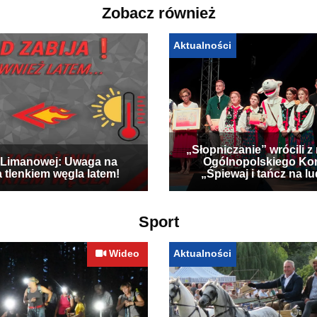
Zobacz również
Aktualności
„Słopniczanie” wrócili z
Limanowej: Uwaga na
Ogólnopolskiego Ko
a tlenkiem węgla latem!
„Śpiewaj i tańcz na l
Sport
Wideo
Aktualności