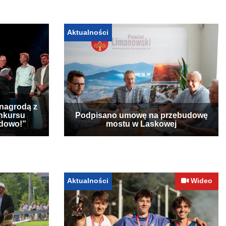
Aktualności
 nagrodą z
nkursu
Podpisano umowę na przebudowę
udowo!”
mostu w Laskowej
Aktualności
Wideo