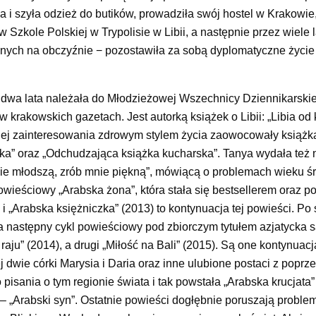
a i szyła odzież do butików, prowadziła swój hostel w Krakowie
 Szkole Polskiej w Trypolisie w Libii, a następnie przez wiele 
ch na obczyźnie − pozostawiła za sobą dyplomatyczne życie i
 dwa lata należała do Młodzieżowej Wszechnicy Dziennikarskie
 krakowskich gazetach. Jest autorką książek o Libii: „Libia od 
. Jej zainteresowania zdrowym stylem życia zaowocowały książk
ka” oraz „Odchudzająca książka kucharska”. Tanya wydała też 
nie młodszą, zrób mnie piękną”, mówiącą o problemach wieku śr
powieściowy „Arabska żona”, która stała się bestsellerem oraz p
 i „Arabska księżniczka” (2013) to kontynuacja tej powieści. Po
ła następny cykl powieściowy pod zbiorczym tytułem azjatycka 
raju” (2014), a drugi „Miłość na Bali” (2015). Są one kontynuacj
ej dwie córki Marysia i Daria oraz inne ulubione postaci z popr
isania o tym regionie świata i tak powstała „Arabska krucjata”
8 – „Arabski syn”. Ostatnie powieści dogłębnie poruszają proble