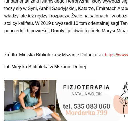
fundamentalizmu islamskiego i terroryzmu, który wywodzi się
toczy się w Syrii, Arabii Saudyjskiej, Katarze, Emiratach Ara
władzy, ale też nędzy i rozpaczy. Życie na salonach i w obo
stolicy kalifatu. W 2019 r. wyszedł 10 tom orientalnej sagi Ta
poprzednich powieści, Doroty i jej dwóch córek: Marysi-Miriam
źródło: Miejska Biblioteka w Mszanie Dolnej oraz
https://www
fot. Miejska Biblioteka w Mszanie Dolnej