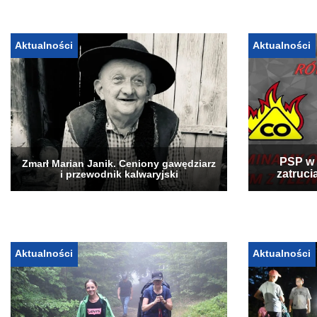
Aktualności
Aktualności
PSP w 
Zmarł Marian Janik. Ceniony gawędziarz
zatruci
i przewodnik kalwaryjski
Aktualności
Aktualności