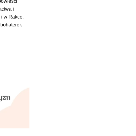
powieści
actwa i
 i w Rakce,
h bohaterek