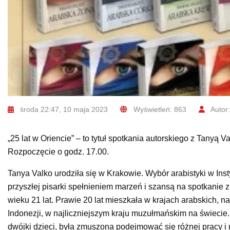
środa 22:47, 10 maja 2023
Wyświetleń: 863
Autor:
„25 lat w Oriencie” – to tytuł spotkania autorskiego z Tanyą 
Rozpoczęcie o godz. 17.00.
Tanya Valko urodziła się w Krakowie. Wybór arabistyki w Insty
przyszłej pisarki spełnieniem marzeń i szansą na spotkanie 
wieku 21 lat. Prawie 20 lat mieszkała w krajach arabskich, najdł
Indonezji, w najliczniejszym kraju muzułmańskim na świecie.
dwójki dzieci, była zmuszona podejmować się różnej pracy i 