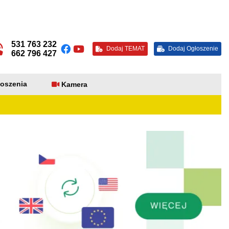
531 763 232
Dodaj TEMAT
Dodaj Ogłoszenie
662 796 427
oszenia
Kamera