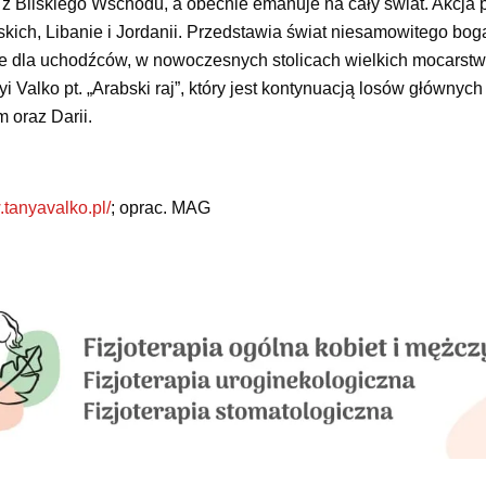
 z Bliskiego Wschodu, a obecnie emanuje na cały świat. Akcja 
bskich, Libanie i Jordanii. Przedstawia świat niesamowitego bog
zie dla uchodźców, w nowoczesnych stolicach wielkich mocarstw
nyi Valko pt. „Arabski raj”, który jest kontynuacją losów głównyc
 oraz Darii.
.tanyavalko.pl/
; oprac. MAG