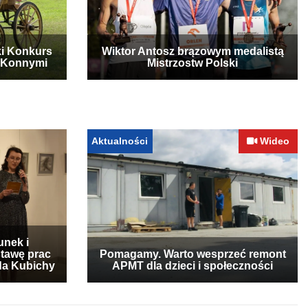
ki Konkurs
Wiktor Antosz brązowym medalistą
 Konnymi
Mistrzostw Polski
Aktualności
Wideo
unek i
stawę prac
Pomagamy. Warto wesprzeć remont
lda Kubichy
APMT dla dzieci i społeczności