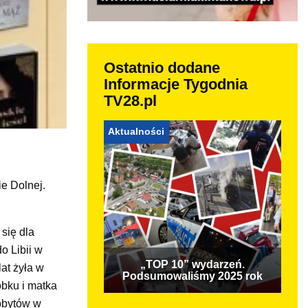
Ostatnio dodane
Informacje Tygodnia
TV28.pl
Aktualności
ie Dolnej.
 się dla
o Libii w
„TOP 10” wydarzeń.
lat żyła w
Podsumowaliśmy 2025 rok
obku i matka
pobytów w