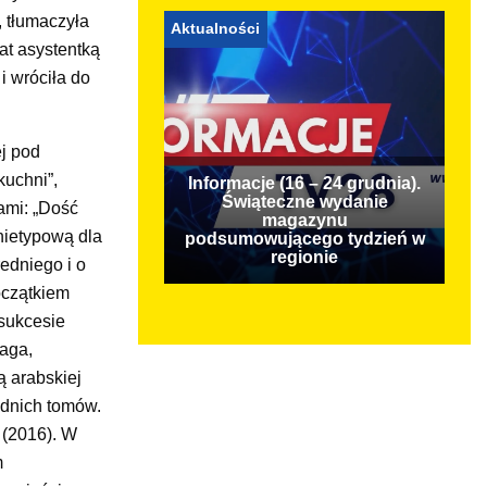
, tłumaczyła
Aktualności
lat asystentką
 wróciła do
j pod
kuchni”,
Informacje (16 – 24 grudnia).
Świąteczne wydanie
ami: „Dość
magazynu
nietypową dla
podsumowującego tydzień w
regionie
edniego i o
oczątkiem
 sukcesie
saga,
ą arabskiej
zednich tomów.
 (2016). W
m