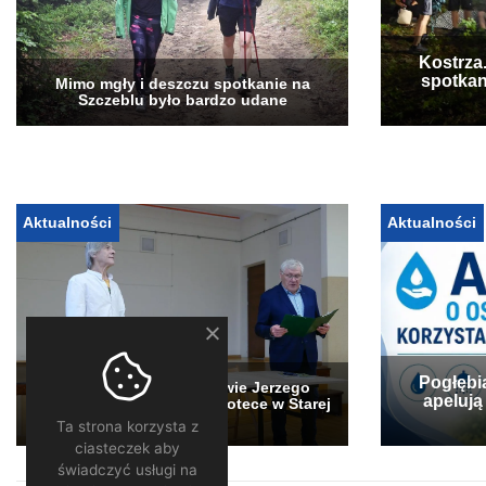
Kostrza
spotkan
Mimo mgły i deszczu spotkanie na
Szczeblu było bardzo udane
Aktualności
Aktualności
Pogłębi
„Stary Sącz” w obiektywie Jerzego
apelują
Jędrysa – wystawa w bibliotece w Starej
Wsi
Ta strona korzysta z
ciasteczek aby
świadczyć usługi na