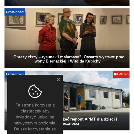
Aktualności
„Obrazy ciszy – rysunek i malarstwo”. Otwarto wystawę prac
Iwony Biernackiej i Witolda Kubichy
Aktualności
Wideo
Ta strona korzysta z
ciasteczek aby
świadczyć usługi na
Pomagamy. Warto wesprzeć remont APMT dla dzieci i
najwyższym poziomie.
społeczności
Dalsze korzystanie ze