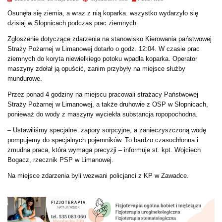
Osunęła się ziemia, a wraz z nią koparka. wszystko wydarzyło się
dzisiaj w Słopnicach podczas prac ziemnych.
Zgłoszenie dotyczące zdarzenia na stanowisko Kierowania państwowej
Straży Pożarnej w Limanowej dotarło o godz. 12:04. W czasie
prac
ziemnych
do koryta niewielkiego potoku wpadła
koparka. Operator
maszyny zdołał ją opuścić, zanim przybyły na miejsce służby
mundurowe.
Przez ponad 4 godziny na miejscu pracowali strażacy Państwowej
Straży Pożarnej w Limanowej, a także druhowie z OSP w Słopnicach,
ponieważ do wody z maszyny wyciekła substancja ropopochodna.
– Ustawiliśmy specjalne
zapory sorpcyjne, a zanieczyszczoną wodę
pompujemy do specjalnych pojemników. To bardzo czasochłonna i
żmudna praca, która wymaga precyzji – informuje st. kpt. Wojciech
Bogacz, rzecznik PSP w Limanowej.
Na miejsce zdarzenia byli wezwani policjanci z KP w Zawadce.