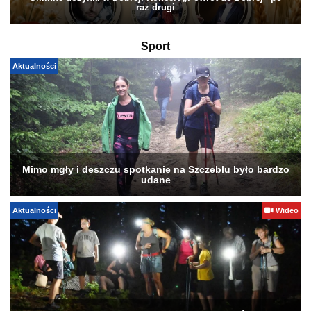
raz drugi
Sport
Aktualności
Mimo mgły i deszczu spotkanie na Szczeblu było bardzo
udane
Aktualności
Wideo