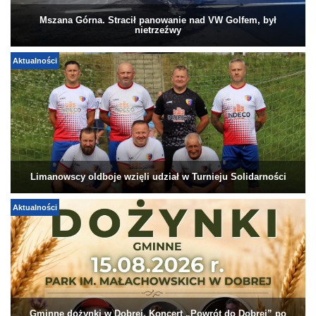
Mszana Górna. Stracił panowanie nad VW Golfem, był
nietrzeźwy
Aktualności
Limanowscy oldboje wzięli udział w Turnieju Solidarności
Aktualności
Gminne dożynki w Dobrej. Koncert „Powrót do Dobrej” po