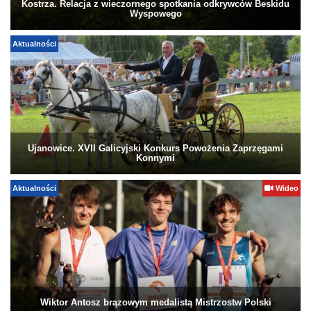
Kostrza. Relacja z wieczornego spotkania odkrywców Beskidu
Wyspowego
Aktualności
Ujanowice. XVII Galicyjski Konkurs Powożenia Zaprzęgami
Konnymi
Aktualności
Wideo
Wiktor Antosz brązowym medalistą Mistrzostw Polski