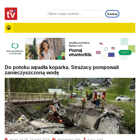
Do potoku wpadła koparka. Strażacy pompowali
zanieczyszczoną wodę
wtorek 16:28, 16 maja 2023
Wyświetleń: 596
Autor: tv28