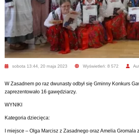
sobota 13:44, 20 maja 2023
Wyświetleń: 8 572
Aut
W Zasadnem po raz dwunasty odbył się Gminny Konkurs Gawęd
zaprezentowało 16 gawędziarzy.
WYNIKI
Kategoria dziecięca:
I miejsce – Olga Marcisz z Zasadnego oraz Amelia Gromala 