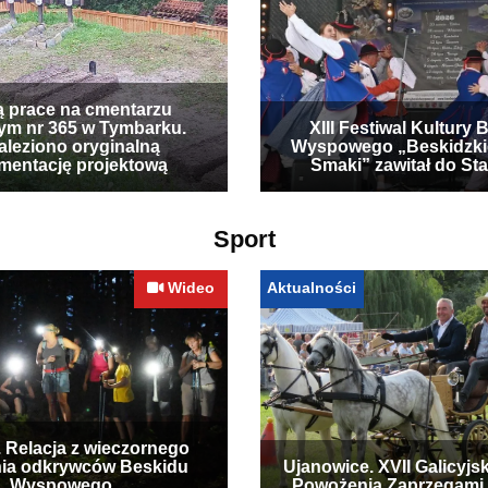
ą prace na cmentarzu
ym nr 365 w Tymbarku.
XIII Festiwal Kultury 
leziono oryginalną
Wyspowego „Beskidzki
mentację projektową
Smaki” zawitał do Sta
Sport
Wideo
Aktualności
. Relacja z wieczornego
ia odkrywców Beskidu
Ujanowice. XVII Galicyjs