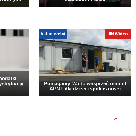
 Konnymi
Mistrzostw Polski
Aktualności
Wideo
podarki
ystrybucję
Pomagamy. Warto wesprzeć remont
APMT dla dzieci i społeczności