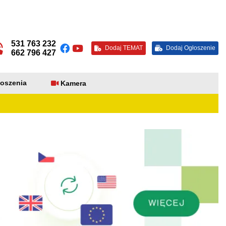
531 763 232
Dodaj TEMAT
Dodaj Ogłoszenie
662 796 427
oszenia
Kamera