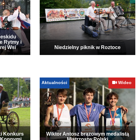
Beskidu
e Rytmy i
rej Wsi
Niedzielny piknik w Roztoce
Aktualności
Wideo
ki Konkurs
Wiktor Antosz brązowym medalistą