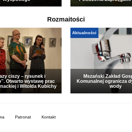
Wyspowego
Powożenia Zaprzęgami
Rozmaitości
Aktualności
zy ciszy – rysunek i
Mszański Zakład Gos
”. Otwarto wystawę prac
Komunalnej ogranicza d
nackiej i Witolda Kubichy
wody
ma
Patronat
Kontakt