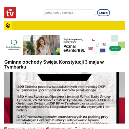
Gminne obchody Święta Konstytucji 3 maja w
Tymbarku
wtorek 15:54, 2 maja 2023
Wyświetleń: 662
Autor: tv28