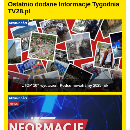
Ostatnio dodane Informacje Tygodnia
TV28.pl
Aktualności
„TOP 10” wydarzeń. Podsumowaliśmy 2025 rok
Aktualności