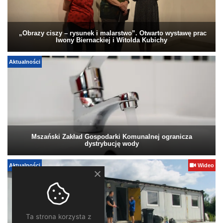
„Obrazy ciszy – rysunek i malarstwo”. Otwarto wystawę prac
Iwony Biernackiej i Witolda Kubichy
Aktualności
Mszański Zakład Gospodarki Komunalnej ogranicza
dystrybucję wody
Aktualności
Wideo
Ta strona korzysta z