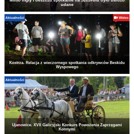
Mimo mgły i deszczu spotkanie na Szczeblu było bardzo
udane
Aktualności
Wideo
Kostrza. Relacja z wieczornego spotkania odkrywców Beskidu
Wyspowego
Aktualności
Ujanowice. XVII Galicyjski Konkurs Powożenia Zaprzęgami
Konnymi