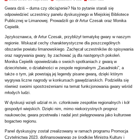
Gwara dziś – duma czy obciążenie? Na to pytanie starali się
odpowiedzieć uczestnicy panelu dyskusyjnego w Miejskiej Bibliotece
Publicznej w Limanowej. Prowadzili go dr Artur Czesak oraz Monika
Cepielik.
Językoznawca, dr Artur Czesak, przybliżył tematykę gwary w naszym
regionie. Wskazał cechy charakterystyczne dla poszczególnych
obszarów powiatu limanowskiego. Zachęcał uczestników do spisywania
oraz nagrywania gwary, by zachować ją dla następnych pokoleń.
Monika Cepielik opowiedziała o swoich spotkaniach z gwarą w
dzieciństwie, o działalności w zespole regionalnym „Zasadnioki”, a
także o tym, jak powstają jej legendy pisane gwarą, dzięki którym
wygrywa liczne nagrody w konkursach gawędziarskich. Podzieliła się
również swoimi spostrzeżeniami na temat funkcjonowania gwary wśród
młodych ludzi.
W dyskusji wzięli udział m.in. członkowie zespołów regionalnych i kół
gospodyń wiejskich. Dzięki nim, mimo niekorzystnych prognoz
naukowców, gwara przetrwała i nadal jest pielęgnowana jako kulturowe
bogactwo regionu.
Panel dyskusyjny został zrealizowany w ramach programu Promocja
Czytelnictwa 2023, dofinansowanego ze środków Ministra Kultury i