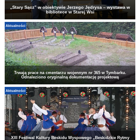
„Stary Sącz” w obiektywie Jerzego Jędrysa – wystawa w
bibliotece w Starej Wsi
Aktualności
Trwają prace na cmentarzu wojennym nr 365 w Tymbarku.
Odnaleziono oryginalną dokumentację projektową
Aktualności
XIII Festiwal Kultury Beskidu Wyspowego „Beskidzkie Rytmy