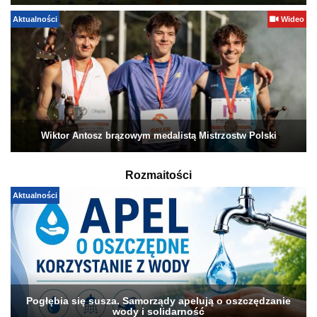
Aktualności
Wideo
Wiktor Antosz brązowym medalistą Mistrzostw Polski
Rozmaitości
Aktualności
Pogłębia się susza. Samorządy apelują o oszczędzanie
wody i solidarność