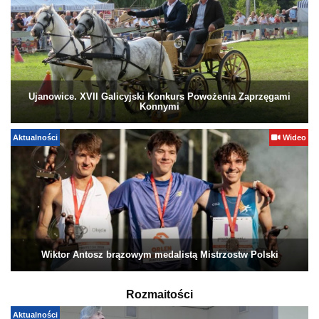
Ujanowice. XVII Galicyjski Konkurs Powożenia Zaprzęgami
Konnymi
Aktualności
Wideo
Wiktor Antosz brązowym medalistą Mistrzostw Polski
Rozmaitości
Aktualności