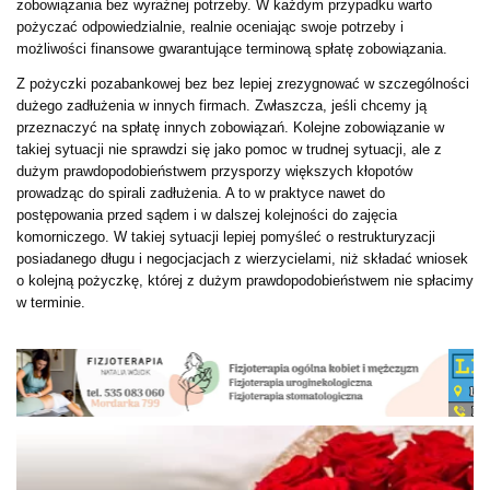
zobowiązania bez wyraźnej potrzeby. W każdym przypadku warto
pożyczać odpowiedzialnie, realnie oceniając swoje potrzeby i
możliwości finansowe gwarantujące terminową spłatę zobowiązania.
Z pożyczki pozabankowej bez bez lepiej zrezygnować w szczególności
dużego zadłużenia w innych firmach. Zwłaszcza, jeśli chcemy ją
przeznaczyć na spłatę innych zobowiązań. Kolejne zobowiązanie w
takiej sytuacji nie sprawdzi się jako pomoc w trudnej sytuacji, ale z
dużym prawdopodobieństwem przysporzy większych kłopotów
prowadząc do spirali zadłużenia. A to w praktyce nawet do
postępowania przed sądem i w dalszej kolejności do zajęcia
komorniczego. W takiej sytuacji lepiej pomyśleć o restrukturyzacji
posiadanego długu i negocjacjach z wierzycielami, niż składać wniosek
o kolejną pożyczkę, której z dużym prawdopodobieństwem nie spłacimy
w terminie.