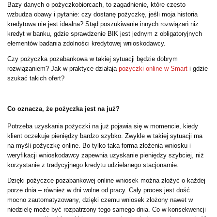
Bazy danych o pożyczkobiorcach, to zagadnienie, które często
wzbudza obawy i pytanie: czy dostanę pożyczkę, jeśli moja historia
kredytowa nie jest idealna? Stąd poszukiwanie innych rozwiązań niż
kredyt w banku, gdzie sprawdzenie BIK jest jednym z obligatoryjnych
elementów badania zdolności kredytowej wnioskodawcy.
Czy pożyczka pozabankowa w takiej sytuacji będzie dobrym
rozwiązaniem? Jak w praktyce działają
pozyczki online w Smart
i gdzie
szukać takich ofert?
Co oznacza, że pożyczka jest na już?
Potrzeba uzyskania pożyczki na już pojawia się w momencie, kiedy
klient oczekuje pieniędzy bardzo szybko. Zwykle w takiej sytuacji ma
na myśli pożyczkę online. Bo tylko taka forma złożenia wniosku i
weryfikacji wnioskodawcy zapewnia uzyskanie pieniędzy szybciej, niż
korzystanie z tradycyjnego kredytu udzielanego stacjonarnie.
Dzięki pożyczce pozabankowej online wniosek można złożyć o każdej
porze dnia – również w dni wolne od pracy. Cały proces jest dość
mocno zautomatyzowany, dzięki czemu wniosek złożony nawet w
niedzielę może być rozpatrzony tego samego dnia. Co w konsekwencji