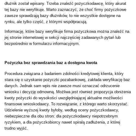
dłużnik został wpisany. Trzeba znaleźć pożyczkodawcę, który akurat
tej bazy nie weryfikuje. Warto zaznaczyć, że choć firmy pożyczkowe
zawsze sprawdzają bazy dłużników, to nie wszystkie dostępne na
rynku, ale tylko część, z którymi współpracują.
Informację, które bazy weryfikuje firma pożyczkowa można znaleźć na
jej stronie internetowej w sekcji najczęściej zadawanych pytań lub
bezpośrednio w formularzu informacyjnym.
Pożyczka bez sprawdzania baz a dostępna kwota
Procedura związana z badaniem zdolności kredytowej klienta, który
stara się o uzyskanie pożyczki pozabankowej, zakłada weryfikację baz
danych. Jednak sam wpis nie zawsze musi oznaczać odrzucenie
wniosku i decyzję odmowną. Możliwa jest również propozycja obniżenia
kwoty pożyczki do wysokości uwzględniającej aktualne możliwości
finansowe wnioskodawcy. To rozwiązanie, z którego warto skorzystać.
Udzielenie wyższej kwoty byłoby, według oceny pożyczkodawcy,
niebezpieczne dla obu stron: dla pożyczkodawcy niepotrzebnym
ryzykiem, a dla pożyczkobiorcy nawet spiralą zadłużenia, z której
trudno wyjść.