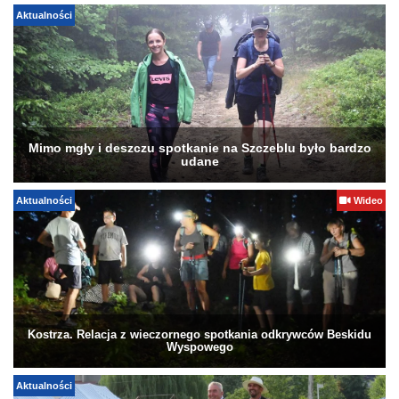
Aktualności
Mimo mgły i deszczu spotkanie na Szczeblu było bardzo
udane
Aktualności
Wideo
Kostrza. Relacja z wieczornego spotkania odkrywców Beskidu
Wyspowego
Aktualności