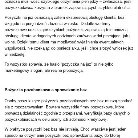
oznacza możliwość szybkiego otrzymania pieniędzy – zwłaszcza, jeśli
pożyczkodawca korzysta z bramek zapewniających szybkie płatności.
Pożyczki na już oznaczają zatem ekspresową obsługę klienta, bez
względu na porę i dzień złożenia wniosku. Dodatkowo firmy
pożyczkowe udzielające szybkich pożyczek zapewniają telefoniczną
obsługę klienta w dogodnych godzinach zarówno w dni pracujące, jak i
wolne. Dzięki temu klient ma możliwość wyjaśnienia ewentualnych
wątpliwości, nie czekając do poniedziałku, jeśli chce złożyć wniosek już
w niedzielę.
To wszystko sprawia, że hasło “pożyczka na już” to nie tylko
marketingowy slogan, ale realna propozycja.
Pożyczka pozabankowa a sprawdzanie baz
Osoby poszukujące pożyczek pozabankowych bez baz muszą spotkać
się z rozczarowaniem. Bowiem wszystkie firmy pożyczkowe, które
prowadzą działalność zgodnie z przepisami, weryfikują bazy danych o
pożyczkobiorcach w celu oceny ich zdolności kredytowej.
W praktyce pożyczki bez baz nie istnieją. Choć właściwie jest jeden
sposób na otrzymanie pożyczki bez sprawdzania bazy, do której