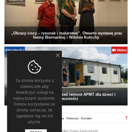
„Obrazy ciszy – rysunek i malarstwo”. Otwarto wystawę prac
Iwony Biernackiej i Witolda Kubichy
Aktualności
Wideo
Ta strona korzysta z
ciasteczek aby
świadczyć usługi na
Pomagamy. Warto wesprzeć remont APMT dla dzieci i
najwyższym poziomie.
społeczności
Dalsze korzystanie ze
strony oznacza, że
zgadzasz się na ich
TV28.pl
Regulamin
Redakcja
Reklama
Patronat
Kontakt
użycie.
2026 ©
TV28
/ Wszelkie Prawa Zastrzeżone