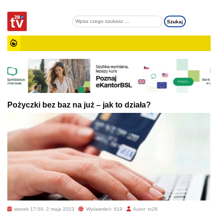
Pożyczki bez baz na już – jak to działa?
wtorek 17:59, 2 maja 2023
Wyświetleń: 619
Autor: tv28