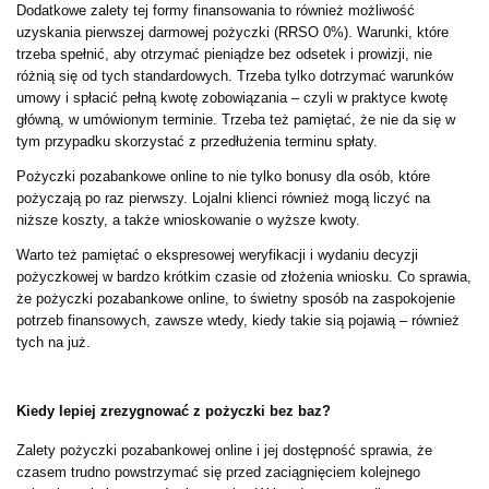
Dodatkowe zalety tej formy finansowania to również możliwość
uzyskania pierwszej darmowej pożyczki (RRSO 0%). Warunki, które
trzeba spełnić, aby otrzymać pieniądze bez odsetek i prowizji, nie
różnią się od tych standardowych. Trzeba tylko dotrzymać warunków
umowy i spłacić pełną kwotę zobowiązania – czyli w praktyce kwotę
główną, w umówionym terminie. Trzeba też pamiętać, że nie da się w
tym przypadku skorzystać z przedłużenia terminu spłaty.
Pożyczki pozabankowe online to nie tylko bonusy dla osób, które
pożyczają po raz pierwszy. Lojalni klienci również mogą liczyć na
niższe koszty, a także wnioskowanie o wyższe kwoty.
Warto też pamiętać o ekspresowej weryfikacji i wydaniu decyzji
pożyczkowej w bardzo krótkim czasie od złożenia wniosku. Co sprawia,
że pożyczki pozabankowe online, to świetny sposób na zaspokojenie
potrzeb finansowych, zawsze wtedy, kiedy takie sią pojawią – również
tych na już.
Kiedy lepiej zrezygnować z pożyczki bez baz?
Zalety pożyczki pozabankowej online i jej dostępność sprawia, że
czasem trudno powstrzymać się przed zaciągnięciem kolejnego