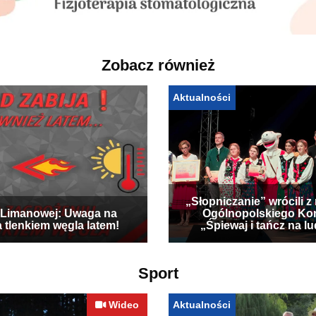
Zobacz również
Aktualności
„Słopniczanie” wrócili z
Limanowej: Uwaga na
Ogólnopolskiego Ko
a tlenkiem węgla latem!
„Śpiewaj i tańcz na l
Sport
Wideo
Aktualności