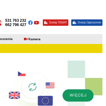
531 763 232
Dodaj TEMAT
Dodaj Ogłoszenie
662 796 427
oszenia
Kamera