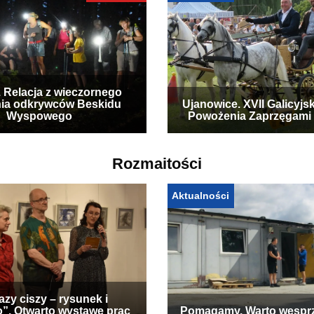
. Relacja z wieczornego
ia odkrywców Beskidu
Ujanowice. XVII Galicyjs
Wyspowego
Powożenia Zaprzęgami
Rozmaitości
Aktualności
zy ciszy – rysunek i