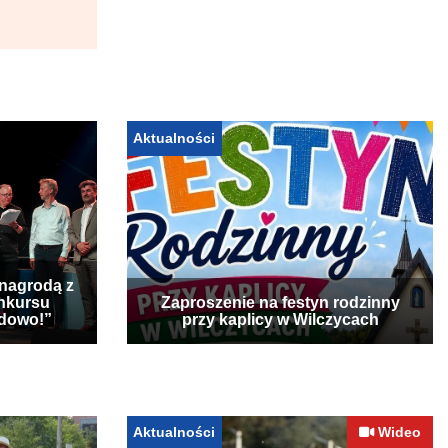
Aktualności
 nagrodą z
nkursu
Zaproszenie na festyn rodzinny
udowo!”
przy kaplicy w Wilczycach
Aktualności
Wideo