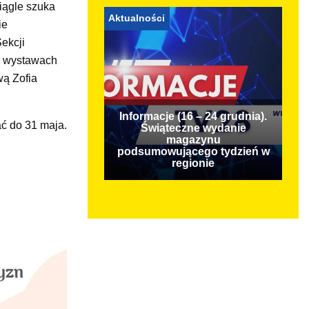
Ciągle szuka
Aktualności
ie
ekcji
 i wystawach
wą Zofia
Informacje (16 – 24 grudnia).
ć do 31 maja.
Świąteczne wydanie
magazynu
podsumowującego tydzień w
regionie