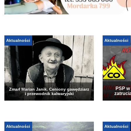
Aktualności
Aktualności
PSP w 
Zmarł Marian Janik. Ceniony gawędziarz
zatruci
i przewodnik kalwaryjski
Aktualności
Aktualności