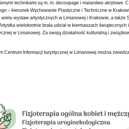
ubionymi technikami są m. in. decoupage i malarstwo akrylowe. 
ego – kierunek Wychowanie Plastyczne i Techniczne w Krakow
ielu wystaw artystycznych w Limanowej i Krakowie, a także S
rtystka wielokrotnie brała udział w kiermaszach świątecznych
cznej w Limanowej. Za swoją działalność kulturalną i związko
m Centrum Informacji turystycznej w Limanowej można zwiedza