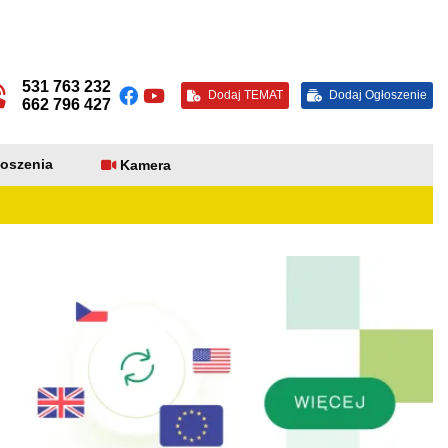
531 763 232
Dodaj TEMAT
Dodaj Ogłoszenie
662 796 427
oszenia
Kamera