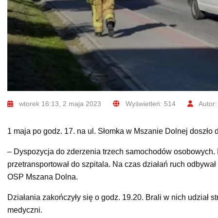
wtorek 16:13, 2 maja 2023
Wyświetleń: 514
Autor:
1 maja po godz. 17. na ul. Słomka w Mszanie Dolnej doszł
– Dyspozycja do zderzenia trzech samochodów osobowych. 
przetransportował do szpitala. Na czas działań ruch odbyw
OSP Mszana Dolna.
Działania zakończyły się o godz. 19.20. Brali w nich udział
medyczni.