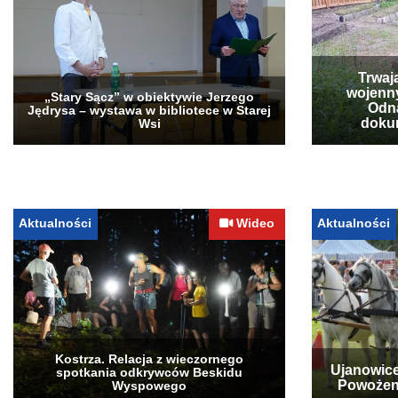
Trwaj
wojenn
„Stary Sącz” w obiektywie Jerzego
Odna
Jędrysa – wystawa w bibliotece w Starej
doku
Wsi
Aktualności
Wideo
Aktualności
Kostrza. Relacja z wieczornego
Ujanowice
spotkania odkrywców Beskidu
Powożen
Wyspowego