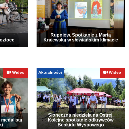
Rupniów. Spotkanie z Martą
Roztoce
Krajewską w słowiańskim klimacie
Wideo
Aktualności
Wideo
Słoneczna niedziela na Ostrej.
 medalistą
Kolejne spotkanie odkrywców
ki
Beskidu Wyspowego