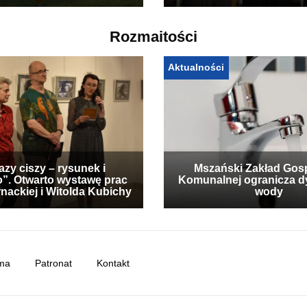
Rozmaitości
Aktualności
zy ciszy – rysunek i
Mszański Zakład Gos
”. Otwarto wystawę prac
Komunalnej ogranicza d
nackiej i Witolda Kubichy
wody
ma
Patronat
Kontakt