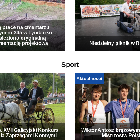
ą prace na cmentarzu
ym nr 365 w Tymbarku.
leziono oryginalną
mentację projektową
Niedzielny piknik w 
Sport
Aktualności
. XVII Galicyjski Konkurs
Wiktor Antosz brązowym
ia Zaprzęgami Konnymi
Mistrzostw Pols