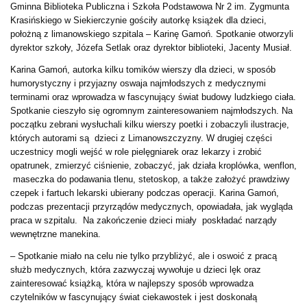
Gminna Biblioteka Publiczna i Szkoła Podstawowa Nr 2 im. Zygmunta
Krasińskiego w Siekierczynie gościły autorkę książek dla dzieci,
położną z limanowskiego szpitala – Karinę Gamoń. Spotkanie otworzyli
dyrektor szkoły, Józefa Setlak oraz dyrektor biblioteki, Jacenty Musiał.
Karina Gamoń, autorka kilku tomików wierszy dla dzieci, w sposób
humorystyczny i przyjazny oswaja najmłodszych z medycznymi
terminami oraz wprowadza w fascynujący świat budowy ludzkiego ciała.
Spotkanie cieszyło się ogromnym zainteresowaniem najmłodszych. Na
początku zebrani wysłuchali kilku wierszy poetki i zobaczyli ilustracje,
których autorami są dzieci z Limanowszczyzny. W drugiej części
uczestnicy mogli wejść w role pielęgniarek oraz lekarzy i zrobić
opatrunek, zmierzyć ciśnienie, zobaczyć, jak działa kroplówka, wenflon,
maseczka do podawania tlenu, stetoskop, a także założyć prawdziwy
czepek i fartuch lekarski ubierany podczas operacji. Karina Gamoń,
podczas prezentacji przyrządów medycznych, opowiadała, jak wygląda
praca w szpitalu. Na zakończenie dzieci miały poskładać narządy
wewnętrzne manekina.
– Spotkanie miało na celu nie tylko przybliżyć, ale i oswoić z pracą
służb medycznych, która zazwyczaj wywołuje u dzieci lęk oraz
zainteresować książką, która w najlepszy sposób wprowadza
czytelników w fascynujący świat ciekawostek i jest doskonałą