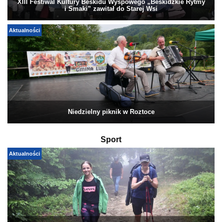
XIII Festiwal Kultury Beskidu Wyspowego „Beskidzkie Rytmy
i Smaki” zawitał do Starej Wsi
Aktualności
Niedzielny piknik w Roztoce
Sport
Aktualności