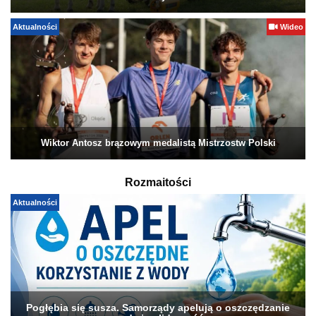
Aktualności
Wideo
Wiktor Antosz brązowym medalistą Mistrzostw Polski
Rozmaitości
Aktualności
Pogłębia się susza. Samorządy apelują o oszczędzanie