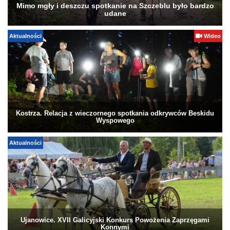
Mimo mgły i deszczu spotkanie na Szczeblu było bardzo
udane
Aktualności
Wideo
Kostrza. Relacja z wieczornego spotkania odkrywców Beskidu
Wyspowego
Aktualności
Ujanowice. XVII Galicyjski Konkurs Powożenia Zaprzęgami
Konnymi