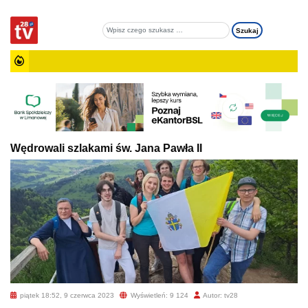
Wędrowali szlakami św. Jana Pawła II
piątek 18:52, 9 czerwca 2023
Wyświetleń: 9 124
Autor: tv28