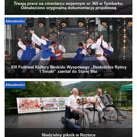
Trwają prace na cmentarzu wojennym nr 365 w Tymbarku.
Odnaleziono oryginalną dokumentację projektową
Aktualności
XIII Festiwal Kultury Beskidu Wyspowego „Beskidzkie Rytmy
i Smaki” zawitał do Starej Wsi
Aktualności
Niedzielny piknik w Roztoce