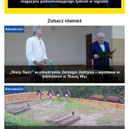
magazynu podsumowującego tydzień w regionie
Zobacz również
Aktualności
„Stary Sącz” w obiektywie Jerzego Jędrysa – wystawa w
bibliotece w Starej Wsi
Aktualności