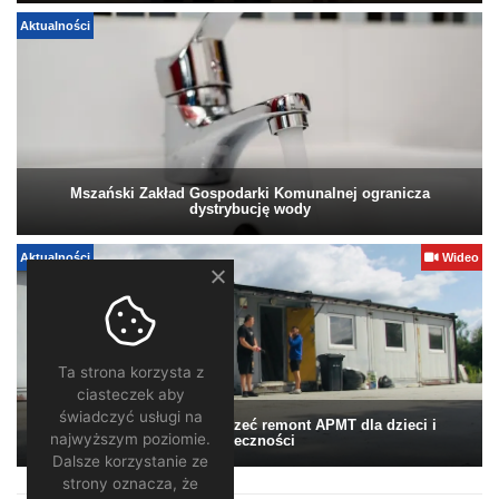
Aktualności
Mszański Zakład Gospodarki Komunalnej ogranicza
dystrybucję wody
Aktualności
Wideo
Ta strona korzysta z
ciasteczek aby
świadczyć usługi na
Pomagamy. Warto wesprzeć remont APMT dla dzieci i
najwyższym poziomie.
społeczności
Dalsze korzystanie ze
strony oznacza, że