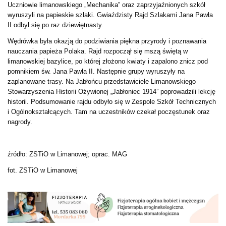
Uczniowie limanowskiego „Mechanika” oraz zaprzyjaźnionych szkół
wyruszyli na papieskie szlaki. Gwiaździsty Rajd Szlakami Jana Pawła
II odbył się po raz dziewiętnasty.
Wędrówka była okazją do podziwiania piękna przyrody i poznawania
nauczania papieża Polaka. Rajd rozpoczął się mszą świętą w
limanowskiej bazylice, po której złożono kwiaty i zapalono znicz pod
pomnikiem św. Jana Pawła II. Następnie grupy wyruszyły na
zaplanowane trasy. Na Jabłońcu przedstawiciele Limanowskiego
Stowarzyszenia Historii Ożywionej „Jabłoniec 1914” poprowadzili lekcję
historii. Podsumowanie rajdu odbyło się w Zespole Szkół Technicznych
i Ogólnokształcących. Tam na uczestników czekał poczęstunek oraz
nagrody.
źródło: ZSTiO w Limanowej; oprac. MAG
fot. ZSTiO w Limanowej