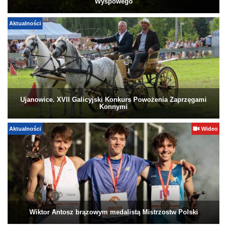
Wyspowego
Aktualności
Ujanowice. XVII Galicyjski Konkurs Powożenia Zaprzęgami
Konnymi
Aktualności
Wideo
Wiktor Antosz brązowym medalistą Mistrzostw Polski