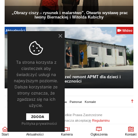
„Obrazy ciszy – rysunek i malarstwo”. Otwarto wystawę prac
Iwony Biernackiej i Witolda Kubichy
Aktualności
Wideo
Ta strona korzysta z
ciasteczek aby
świadczyć usługi na
Pomagamy. Warto wesprzeć remont APMT dla dzieci i
najwyższym poziomie.
społeczności
Dalsze korzystanie ze
strony oznacza, że
zgadzasz się na ich
TV28.pl
Regulamin
Redakcja
Reklama
Patronat
Kontakt
użycie.
2026 ©
TV28
/ Wszelkie Prawa Zastrzeżone
ZGODA
Korzystanie z portalu oznacza akceptację
Regulaminu
Polityka prywatności
Start
Aktualności
Kamera
Ogłoszenia
Kontakt