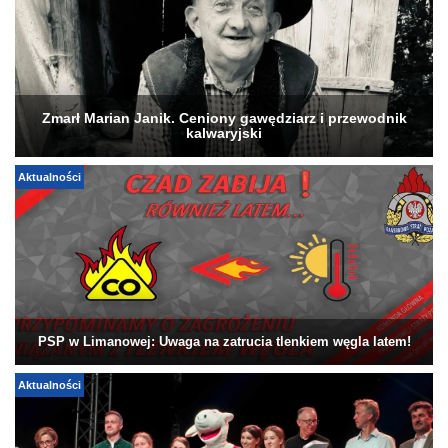
Zmarł Marian Janik. Ceniony gawędziarz i przewodnik
kalwaryjski
Aktualności
PSP w Limanowej: Uwaga na zatrucia tlenkiem węgla latem!
Aktualności