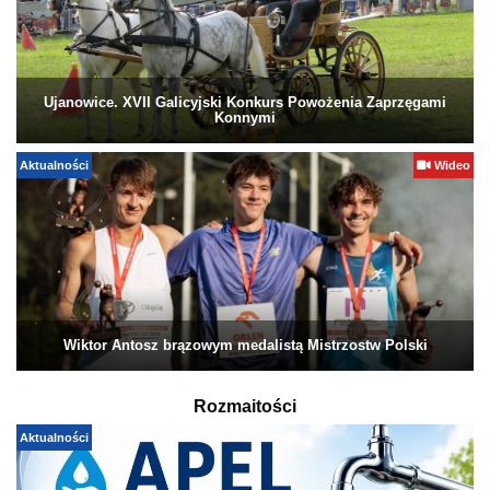
Ujanowice. XVII Galicyjski Konkurs Powożenia Zaprzęgami
Konnymi
Aktualności
Wideo
Wiktor Antosz brązowym medalistą Mistrzostw Polski
Rozmaitości
Aktualności