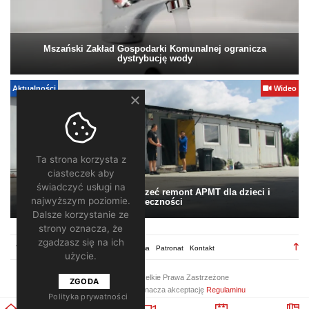
Mszański Zakład Gospodarki Komunalnej ogranicza
dystrybucję wody
Aktualności
Wideo
Ta strona korzysta z
ciasteczek aby
świadczyć usługi na
Pomagamy. Warto wesprzeć remont APMT dla dzieci i
najwyższym poziomie.
społeczności
Dalsze korzystanie ze
strony oznacza, że
zgadzasz się na ich
TV28.pl
Regulamin
Redakcja
Reklama
Patronat
Kontakt
użycie.
2026 ©
TV28
/ Wszelkie Prawa Zastrzeżone
ZGODA
Korzystanie z portalu oznacza akceptację
Regulaminu
Polityka prywatności