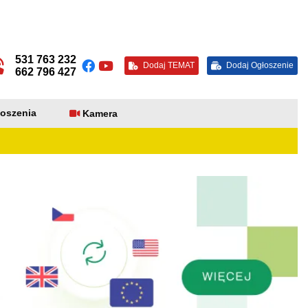
531 763 232
Dodaj TEMAT
Dodaj Ogłoszenie
662 796 427
oszenia
Kamera