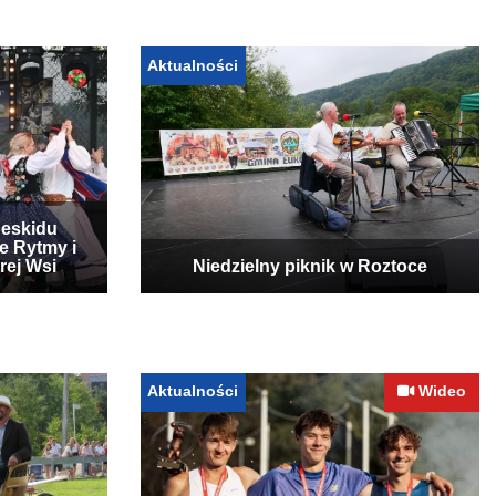
Aktualności
Beskidu
e Rytmy i
rej Wsi
Niedzielny piknik w Roztoce
Aktualności
Wideo