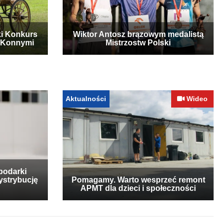
ki Konkurs
Wiktor Antosz brązowym medalistą
 Konnymi
Mistrzostw Polski
Aktualności
Wideo
podarki
ystrybucję
Pomagamy. Warto wesprzeć remont
APMT dla dzieci i społeczności