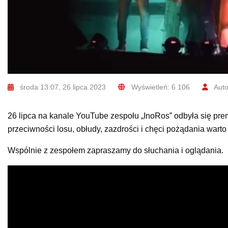
środa 13:07, 26 lipca 2023
Wyświetleń: 6 106
Auto
26 lipca na kanale YouTube zespołu „InoRos” odbyła się pre
przeciwności losu, obłudy, zazdrości i chęci pożądania warto
Wspólnie z zespołem zapraszamy do słuchania i oglądania.