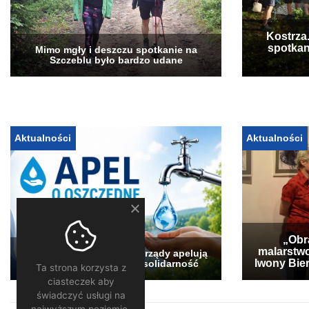
Kostrza
spotkan
Mimo mgły i deszczu spotkanie na
Szczeblu było bardzo udane
Aktualności
Aktualności
„Obra
malarstwo
Pogłębia się susza. Samorządy apelują
Iwony Bier
o oszczędzanie wody i solidarność
Ta strona korzysta z
ciasteczek aby
świadczyć usługi na
najwyższym poziomie.