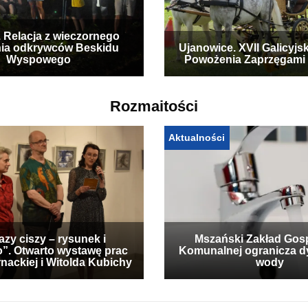
. Relacja z wieczornego
ia odkrywców Beskidu
Ujanowice. XVII Galicyjs
Wyspowego
Powożenia Zaprzęgami
Rozmaitości
Aktualności
zy ciszy – rysunek i
Mszański Zakład Gos
”. Otwarto wystawę prac
Komunalnej ogranicza d
nackiej i Witolda Kubichy
wody