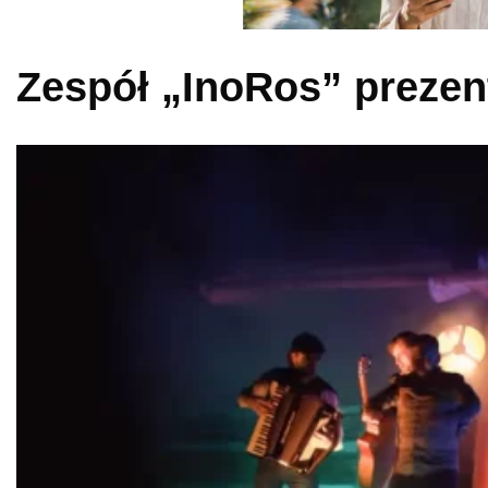
Zespół „InoRos” prezen