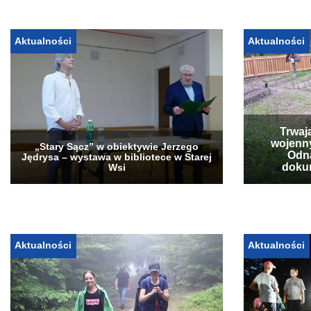
Aktualności
Aktualności
Trwaj
wojenn
„Stary Sącz” w obiektywie Jerzego
Odna
Jędrysa – wystawa w bibliotece w Starej
doku
Wsi
Aktualności
Aktualności