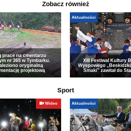
Zobacz również
Aktualności
ą prace na cmentarzu
ym nr 365 w Tymbarku.
XIII Festiwal Kultury 
leziono oryginalną
Wyspowego „Beskidzki
mentację projektową
Smaki” zawitał do Sta
Sport
Wideo
Aktualności