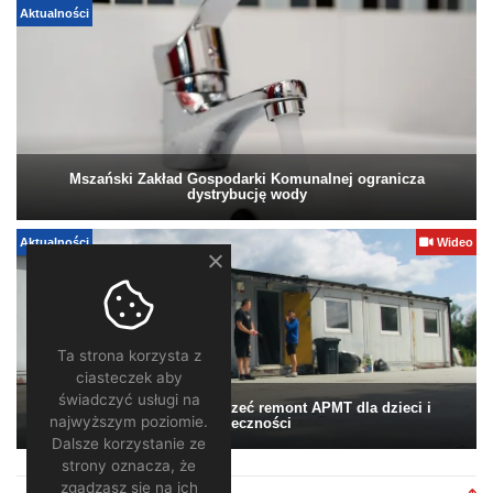
Aktualności
Mszański Zakład Gospodarki Komunalnej ogranicza
dystrybucję wody
Aktualności
Wideo
Ta strona korzysta z
ciasteczek aby
świadczyć usługi na
Pomagamy. Warto wesprzeć remont APMT dla dzieci i
najwyższym poziomie.
społeczności
Dalsze korzystanie ze
strony oznacza, że
zgadzasz się na ich