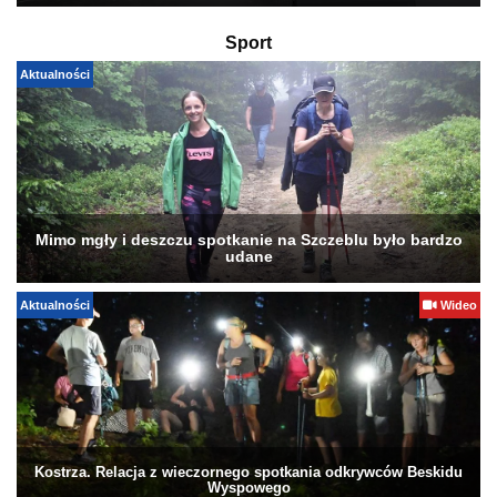
Sport
Aktualności
Mimo mgły i deszczu spotkanie na Szczeblu było bardzo
udane
Aktualności
Wideo
Kostrza. Relacja z wieczornego spotkania odkrywców Beskidu
Wyspowego