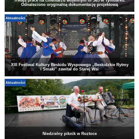
Trwają prace na cmentarzu wojennym nr 365 w Tymbarku.
Odnaleziono oryginalną dokumentację projektową
Aktualności
XIII Festiwal Kultury Beskidu Wyspowego „Beskidzkie Rytmy
i Smaki” zawitał do Starej Wsi
Aktualności
Niedzielny piknik w Roztoce