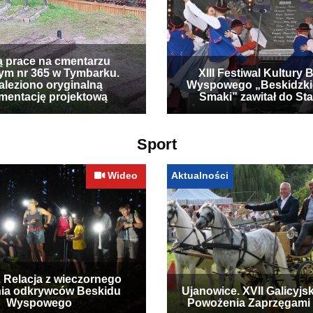
ą prace na cmentarzu
ym nr 365 w Tymbarku.
XIII Festiwal Kultury 
leziono oryginalną
Wyspowego „Beskidzki
mentację projektową
Smaki” zawitał do Sta
Sport
Wideo
Aktualności
. Relacja z wieczornego
ia odkrywców Beskidu
Ujanowice. XVII Galicyjs
Wyspowego
Powożenia Zaprzęgami