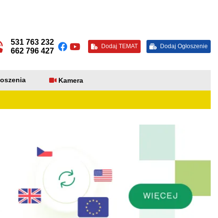
531 763 232
Dodaj TEMAT
Dodaj Ogłoszenie
662 796 427
oszenia
Kamera