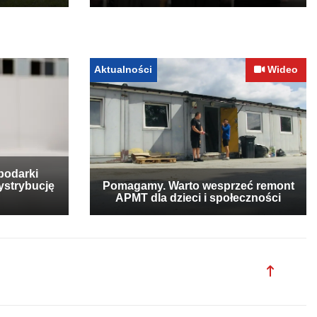
Aktualności
Wideo
podarki
ystrybucję
Pomagamy. Warto wesprzeć remont
APMT dla dzieci i społeczności