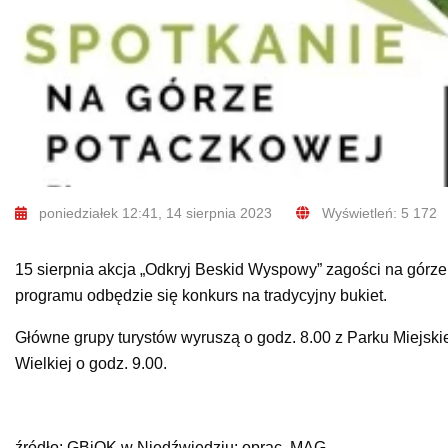
poniedziałek 12:41, 14 sierpnia 2023
Wyświetleń: 5 172
15 sierpnia akcja „Odkryj Beskid Wyspowy” zagości na górz
programu odbędzie się konkurs na tradycyjny bukiet.
Główne grupy turystów wyruszą o godz. 8.00 z Parku Miejsk
Wielkiej o godz. 9.00.
źródło: GBiOK w Niedźwiedziu; oprac. MAG