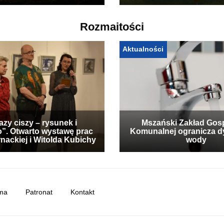
Rozmaitości
Aktualności
zy ciszy – rysunek i
Mszański Zakład Gos
”. Otwarto wystawę prac
Komunalnej ogranicza d
nackiej i Witolda Kubichy
wody
ma
Patronat
Kontakt