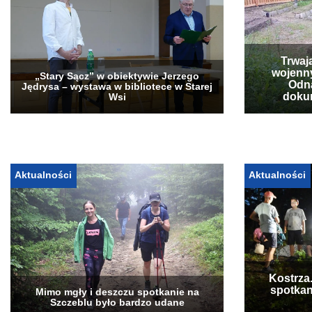
Trwaj
wojenn
„Stary Sącz” w obiektywie Jerzego
Odna
Jędrysa – wystawa w bibliotece w Starej
doku
Wsi
Aktualności
Aktualności
Kostrza
spotkan
Mimo mgły i deszczu spotkanie na
Szczeblu było bardzo udane