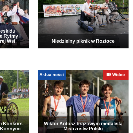
Beskidu
e Rytmy i
rej Wsi
Niedzielny piknik w Roztoce
Aktualności
Wideo
ki Konkurs
Wiktor Antosz brązowym medalistą
 Konnymi
Mistrzostw Polski