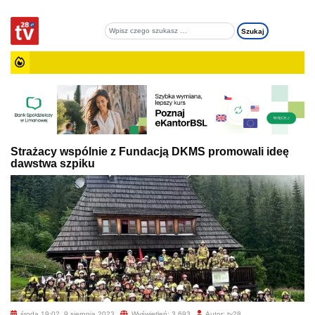
Strażacy wspólnie z Fundacją DKMS promowali ideę
dawstwa szpiku
środa 19:02, 9 sierpnia 2023
Wyświetleń: 3 693
Autor: tv28