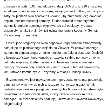
6 sierpnia o godz. 5.00 rano ekipa Fundacji DKMS oraz 210 strażaków
w pełnym umundurowaniu bojowym, ważącym około 20 kg, wyruszyło w
Tatry. W planach było zdobycie Giewontu, by promować ideę dawstwa
szpiku i bezinteresownej pomocy. Trudne warunki atmosferyczne
wymusiły zmianę przebiegu wyprawy, ale cel edukacyjny został
osiągnięty. W akcji brali również udział druhowie z Łososiny Górnej,
Przyszowej i Starej Wsi.
– Obiecujące prognozy na okno pogodowe tego poranka zmotywowały
całą ekipę do planowanego wejścia na Giewont. W połowie naszego
wymarszu pogoda uległa zmianie i zalała nas ściana deszczu. Dbałość
o bezpieczeństwo i kreatywność strażaków szybko pomogły zmienić
cel całej wyprawy. Zdeterminowani do bezwarunkowego niesienia
pomocy, wysokie góry zmieniliśmy na Krupówki i tam edukowaliśmy,
jak uratować komuś życie – czytamy w relacji Fundacji DKMS.
– Bezpieczeństwo jest najważniejsze – góry zawsze na nas poczekają,
a my za rok wrócimy do nich w jeszcze liczniejszej grupie. W tak
fantastycznej drużynie przejście nawet tych kilkunastu kilometrów było
dowodem na zjednoczenie ludzi, którzy przede wszystkim chcą
pomagać. To przepełnia nas nadzieją – mówi druh Sławomir Kowalczyk,
inicjator akcji.